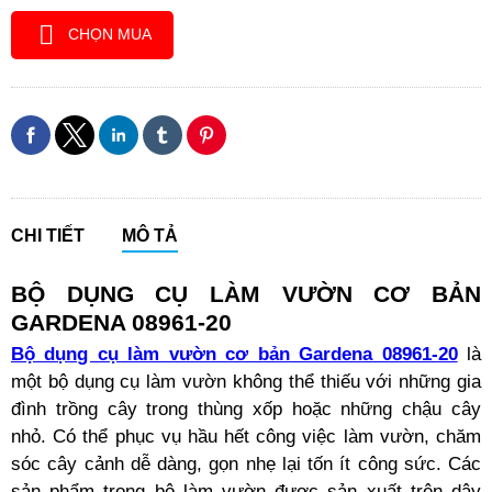
CHỌN MUA
CHI TIẾT
MÔ TẢ
BỘ DỤNG CỤ LÀM VƯỜN CƠ BẢN
GARDENA 08961-20
Bộ dụng cụ làm vườn cơ bản Gardena 08961-20
là
một bộ dụng cụ làm vườn không thể thiếu với những gia
đình trồng cây trong thùng xốp hoặc những chậu cây
nhỏ. Có thể phục vụ hầu hết công việc làm vườn, chăm
sóc cây cảnh dễ dàng, gọn nhẹ lại tốn ít công sức. Các
sản phẩm trong bộ làm vườn được sản xuất trên dây