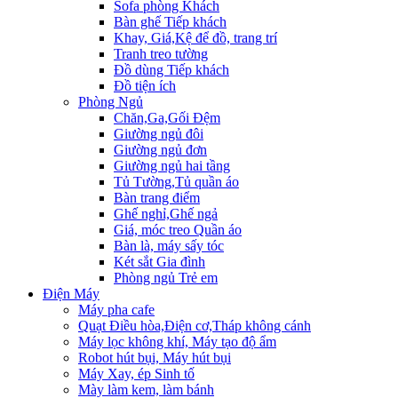
Sofa phòng Khách
Bàn ghế Tiếp khách
Khay, Giá,Kệ để đồ, trang trí
Tranh treo tường
Đồ dùng Tiếp khách
Đồ tiện ích
Phòng Ngủ
Chăn,Ga,Gối Đệm
Giường ngủ đôi
Giường ngủ đơn
Giường ngủ hai tầng
Tủ Tường,Tủ quần áo
Bàn trang điểm
Ghế nghỉ,Ghế ngả
Giá, móc treo Quần áo
Bàn là, máy sấy tóc
Két sắt Gia đình
Phòng ngủ Trẻ em
Điện Máy
Máy pha cafe
Quạt Điều hòa,Điện cơ,Tháp không cánh
Máy lọc không khí, Máy tạo độ ẩm
Robot hút bụi, Máy hút bụi
Máy Xay, ép Sinh tố
Mày làm kem, làm bánh