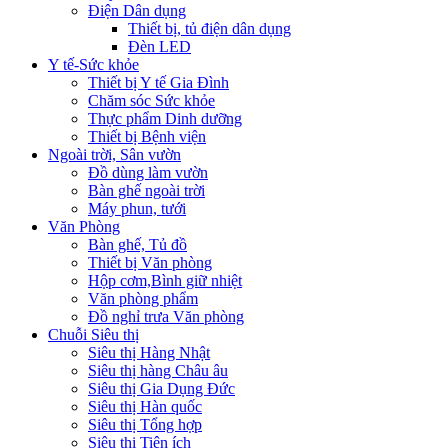
Điện Dân dụng
Thiết bị, tủ điện dân dụng
Đèn LED
Y tế-Sức khỏe
Thiết bị Y tế Gia Đình
Chăm sóc Sức khỏe
Thực phẩm Dinh dưỡng
Thiết bị Bệnh viện
Ngoài trời, Sân vườn
Đồ dùng làm vườn
Bàn ghế ngoài trời
Máy phun, tưới
Văn Phòng
Bàn ghế, Tủ đồ
Thiết bị Văn phòng
Hộp cơm,Bình giữ nhiệt
Văn phòng phẩm
Đồ nghỉ trưa Văn phòng
Chuỗi Siêu thị
Siêu thị Hàng Nhật
Siêu thị hàng Châu âu
Siêu thị Gia Dụng Đức
Siêu thị Hàn quốc
Siêu thị Tổng hợp
Siêu thị Tiện ích