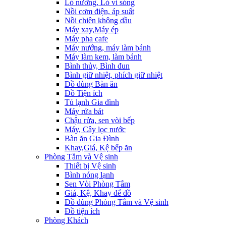
Lò nướng, Lò vi sóng
Nồi cơm điện, áp suất
Nồi chiên không dầu
Máy xay,Máy ép
Máy pha cafe
Máy nướng, máy làm bánh
Máy làm kem, làm bánh
Bình thủy, Bình đun
Bình giữ nhiệt, phích giữ nhiệt
Đồ dùng Bàn ăn
Đồ Tiện ích
Tủ lạnh Gia đình
Máy rửa bát
Chậu rửa, sen vòi bếp
Máy, Cây lọc nước
Bàn ăn Gia Đình
Khay,Giá, Kệ bếp ăn
Phòng Tắm và Vệ sinh
Thiết bị Vệ sinh
Bình nóng lạnh
Sen Vòi Phòng Tắm
Giá, Kệ, Khay để đồ
Đồ dùng Phòng Tắm và Vệ sinh
Đồ tiện ích
Phòng Khách