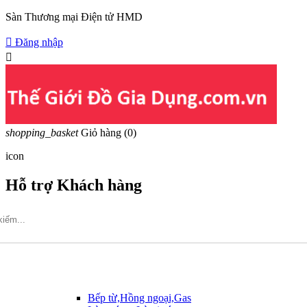
Sàn Thương mại Điện tử HMD

Đăng nhập

shopping_basket
Giỏ hàng
(0)
icon
Hỗ trợ Khách hàng
Hotline: 09317.456.44
Bếp từ,Hồng ngoại,Gas