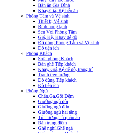
Bàn ăn Gia Đình
Khay,Giá, Kệ bếp ăn
Phòng Tắm và Vệ sinh
Thiết bị Vệ sinh
Bình nóng lạnh
Sen Vòi Phòng Tắm
Giá, Kệ, Khay để đồ
Đồ dùng Phòng Tắm và Vệ sinh
Đồ tiện ích
Phòng Khách
Sofa phòng Khách
Bàn ghế Tiếp khách
Khay, Giá,Kệ để đồ, trang trí
Tranh treo tường
Đồ dùng Tiếp khách
Đồ tiện ích
Phòng Ngủ
Chăn,Ga,Gối Đệm
Giường ngủ đôi
Giường ngủ đơn
Giường ngủ hai tầng
Tủ Tường,Tủ quần áo
Bàn trang điểm
Ghế nghỉ,Ghế ngả