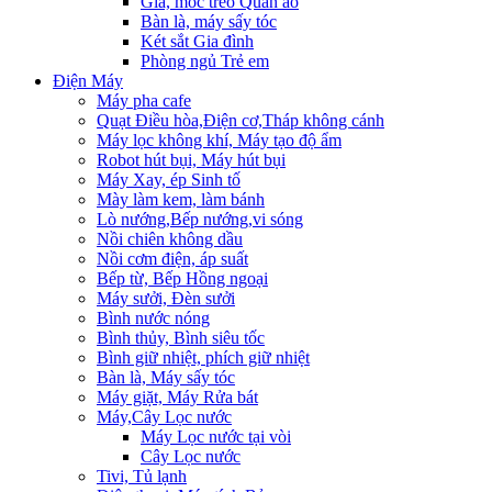
Giá, móc treo Quần áo
Bàn là, máy sấy tóc
Két sắt Gia đình
Phòng ngủ Trẻ em
Điện Máy
Máy pha cafe
Quạt Điều hòa,Điện cơ,Tháp không cánh
Máy lọc không khí, Máy tạo độ ẩm
Robot hút bụi, Máy hút bụi
Máy Xay, ép Sinh tố
Mày làm kem, làm bánh
Lò nướng,Bếp nướng,vi sóng
Nồi chiên không dầu
Nồi cơm điện, áp suất
Bếp từ, Bếp Hồng ngoại
Máy sưởi, Đèn sưởi
Bình nước nóng
Bình thủy, Bình siêu tốc
Bình giữ nhiệt, phích giữ nhiệt
Bàn là, Máy sấy tóc
Máy giặt, Máy Rửa bát
Máy,Cây Lọc nước
Máy Lọc nước tại vòi
Cây Lọc nước
Tivi, Tủ lạnh