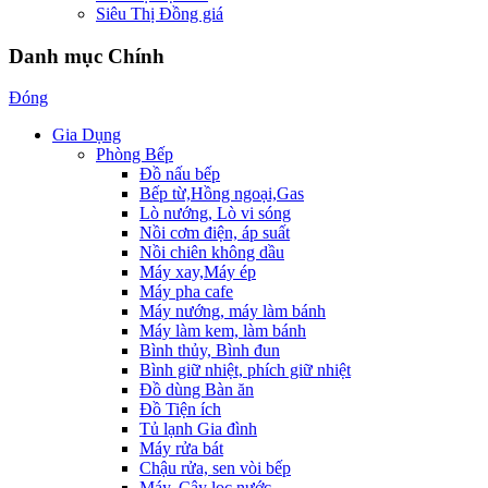
Siêu Thị Đồng giá
Danh mục Chính
Đóng
Gia Dụng
Phòng Bếp
Đồ nấu bếp
Bếp từ,Hồng ngoại,Gas
Lò nướng, Lò vi sóng
Nồi cơm điện, áp suất
Nồi chiên không dầu
Máy xay,Máy ép
Máy pha cafe
Máy nướng, máy làm bánh
Máy làm kem, làm bánh
Bình thủy, Bình đun
Bình giữ nhiệt, phích giữ nhiệt
Đồ dùng Bàn ăn
Đồ Tiện ích
Tủ lạnh Gia đình
Máy rửa bát
Chậu rửa, sen vòi bếp
Máy, Cây lọc nước