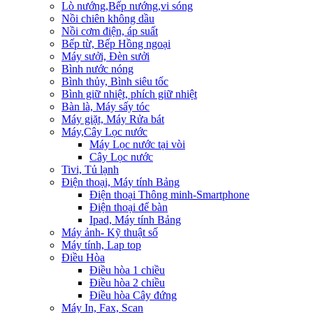
Lò nướng,Bếp nướng,vi sóng
Nồi chiên không dầu
Nồi cơm điện, áp suất
Bếp từ, Bếp Hồng ngoại
Máy sưởi, Đèn sưởi
Bình nước nóng
Bình thủy, Bình siêu tốc
Bình giữ nhiệt, phích giữ nhiệt
Bàn là, Máy sấy tóc
Máy giặt, Máy Rửa bát
Máy,Cây Lọc nước
Máy Lọc nước tại vòi
Cây Lọc nước
Tivi, Tủ lạnh
Điện thoại, Máy tính Bảng
Điện thoại Thông minh-Smartphone
Điện thoại để bàn
Ipad, Máy tính Bảng
Máy ảnh- Kỹ thuật số
Máy tính, Lap top
Điều Hòa
Điều hòa 1 chiều
Điều hòa 2 chiều
Điều hòa Cây đứng
Máy In, Fax, Scan