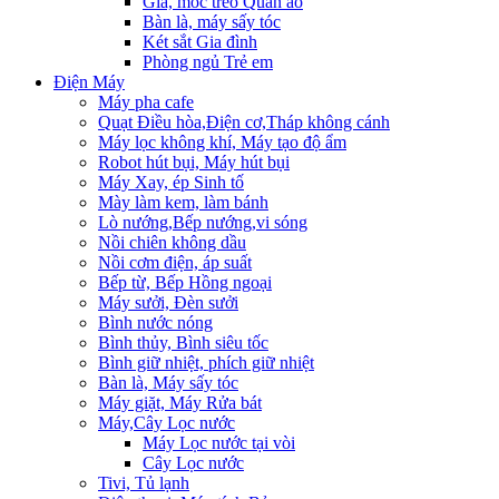
Giá, móc treo Quần áo
Bàn là, máy sấy tóc
Két sắt Gia đình
Phòng ngủ Trẻ em
Điện Máy
Máy pha cafe
Quạt Điều hòa,Điện cơ,Tháp không cánh
Máy lọc không khí, Máy tạo độ ẩm
Robot hút bụi, Máy hút bụi
Máy Xay, ép Sinh tố
Mày làm kem, làm bánh
Lò nướng,Bếp nướng,vi sóng
Nồi chiên không dầu
Nồi cơm điện, áp suất
Bếp từ, Bếp Hồng ngoại
Máy sưởi, Đèn sưởi
Bình nước nóng
Bình thủy, Bình siêu tốc
Bình giữ nhiệt, phích giữ nhiệt
Bàn là, Máy sấy tóc
Máy giặt, Máy Rửa bát
Máy,Cây Lọc nước
Máy Lọc nước tại vòi
Cây Lọc nước
Tivi, Tủ lạnh