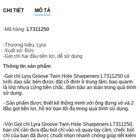
CHI TIẾT
MÔ TẢ
-Mã hàng:
L7311250
-Thương hiệu: Lyra
-Xuất xứ: Đức
-Gọt chì hai đầu tiện lợi, dễ sử dụng
Thông tin sản phẩm
-Gọt chì Lyra Groove Twin Hole Sharpeners L7311250 có
lưỡi dao sắc bén được đặt cố định ở trung tâm, bao quanh
là lớp nhựa cứng bền chắc, đảm bảo an toàn trong quá trình
sử dụng.
- Sản phẩm được thiết kế thông minh với ống đựng vỏ và 2
đầu gọt tiện lợi, hỗ trợ bạn tối đa trong quá trình sử dụng.
-Với Gọt chì Lyra Groove Twin Hole Sharpeners L7311250,
bạn chỉ cần đưa đầu bút chì vào và quay tay cầm, chiếc bút
chì của bạn đã được chuốt nhọn nhanh chóng giúp tiết kiệm