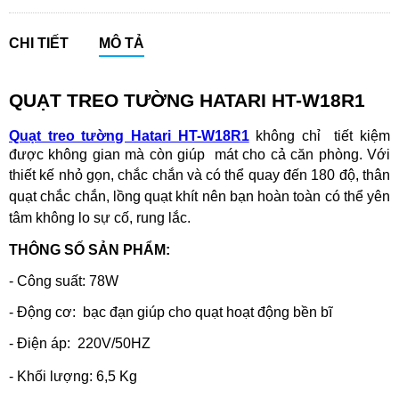
CHI TIẾT
MÔ TẢ
QUẠT TREO TƯỜNG HATARI
HT-W18R1
Quạt treo tường Hatari HT-W18R1
không chỉ tiết kiệm
được không gian mà còn giúp mát cho cả căn phòng. Với
thiết kế nhỏ gọn, chắc chắn và có thể quay đến 180 độ,
thân
quạt chắc chắn, lồng quạt khít nên bạn hoàn toàn có thể yên
tâm không lo sự cố, rung lắc.
THÔNG SỐ SẢN PHẨM:
- Công suất: 78W
- Động cơ: bạc đạn giúp cho quạt hoạt động bền bĩ
- Điện áp: 220V/50HZ
- Khối lượng:
6,5 Kg