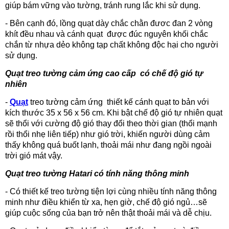
giúp bám vững vào tường, tránh rung lắc khi sử dụng.
- Bên cạnh đó, lồng quạt dày chắc chằn đươc đan 2 vòng
khít đều nhau và cánh quạt
được đúc nguyên khối chắc
chắn từ nhựa dẻo không tạp chất không độc hại cho người
sử dụng.
Quạt treo tường cảm ứng cao cấp
có chế độ gió tự
nhiên
-
Quạt
treo tường cảm ứng thiết kế cánh quạt to bản với
kích thước 35 x 56 x 56 cm. Khi bật chế độ gió tự nhiên quạt
sẽ thổi với cường độ gió thay đổi theo thời gian (thổi mạnh
rồi thổi nhẹ liên tiếp) như gió trời, khiến người dùng cảm
thấy không quá buốt lạnh, thoải mái như đang ngồi ngoài
trời gió mát vậy.
Quạt treo tường Hatari có tính năng thông minh
- Có thiết kế treo tường tiện lợi cùng nhiều tính năng thông
minh như điều khiển từ xa, hẹn giờ, chế độ gió ngủ…sẽ
giúp cuộc sống của bạn trở nên thật thoải mái và dễ chịu.