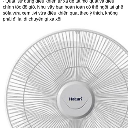
- Quạt sử dụng điều khiển từ xa để tắt mở quạt và điều
chỉnh tốc độ gió. Như vậy bạn hoàn toàn có thể ngồi tại ghế
sôfa vừa xem tivi vừa điều khiển quạt theo ý thích, không
phải đi lại di chuyển gì xa xôi.