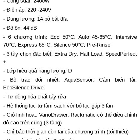
- Công suất: 2400W
- Điện áp: 220 -240V
- Dung lượng: 14 bộ bát đĩa
- Độ ồn: 44 dB
- 6 chương trình: Eco 50°C, Auto 45-65°C, Intensive
70°C, Express 65°C, Silence 50°C, Pre-Rinse
- 3 tùy chọn đặc biệt: Extra Dry, Half Load, SpeedPerfect
+
- Lớp hiệu quả năng lượng: D
- Bộ trao đổi nhiệt, AquaSensor, Cảm biến tải,
EcoSilence Drive
- Tự động hóa chất tẩy rửa
- Hệ thống lọc tự làm sạch với bộ lọc gấp 3 lần
- Giỏ linh hoạt, VarioDrawer, Rackmatic có thể điều chỉnh
độ cao trên cùng (3 tầng)
- Chỉ báo thời gian còn lại của chương trình (tối thiểu)