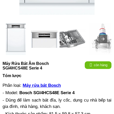
Máy Rửa Bát Âm Bosch
còn hàng
SGI4HCS48E Serie 4
Tóm lược
Phân loại:
Máy rửa bát Bosch
- Model:
Bosch SGI4HCS48E Serie 4
- Dùng để làm sạch bát đĩa, ly cốc, dụng cụ nhà bếp tại
gia đình, nhà hàng, khách sạn.
- Kích thước sản phẩm: 81.5 x 59.8 x 57.3 cm