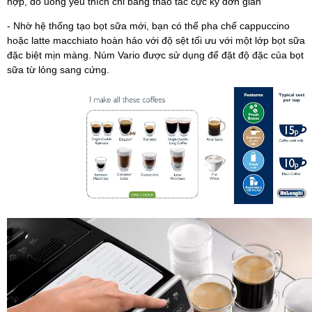
hợp, đồ uống yêu thích chỉ bằng thao tác cực kỳ đơn giản
- Nhờ hệ thống tạo bọt sữa mới, bạn có thể pha chế cappuccino
hoặc latte macchiato hoàn hảo với độ sệt tối ưu với một lớp bọt sữa
đặc biệt mịn màng. Núm Vario được sử dụng để đặt độ đặc của bọt
sữa từ lỏng sang cứng.