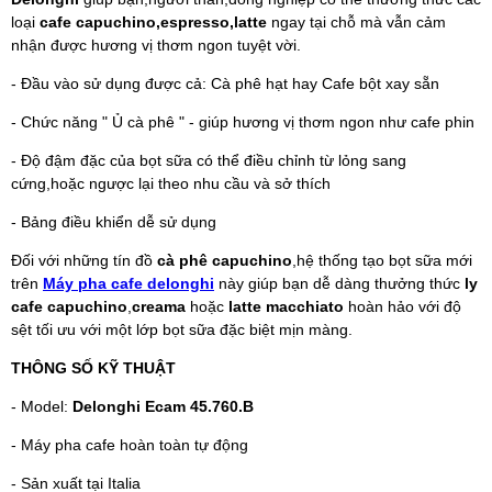
loại
cafe capuchino,espresso,latte
ngay tại chỗ mà vẫn cảm
nhận được hương vị thơm ngon tuyệt vời.
- Đầu vào sử dụng được cả: Cà phê hạt hay Cafe bột xay sẵn
- Chức năng " Ủ cà phê " - giúp hương vị thơm ngon như cafe phin
- Độ đậm đặc của bọt sữa có thể điều chỉnh từ lỏng sang
cứng,hoặc ngược lại theo nhu cầu và sở thích
- Bảng điều khiển dễ sử dụng
Đối với những tín đồ
cà phê capuchino
,hệ thống tạo bọt sữa mới
trên
Máy pha cafe delonghi
này giúp bạn dễ dàng thưởng thức
ly
cafe capuchino
,
creama
hoặc
latte macchiato
hoàn hảo với độ
sệt tối ưu với một lớp bọt sữa đặc biệt mịn màng.
THÔNG SỐ KỸ THUẬT
- Model:
Delonghi Ecam 45.760.B
- Máy pha cafe hoàn toàn tự động
- Sản xuất tại Italia