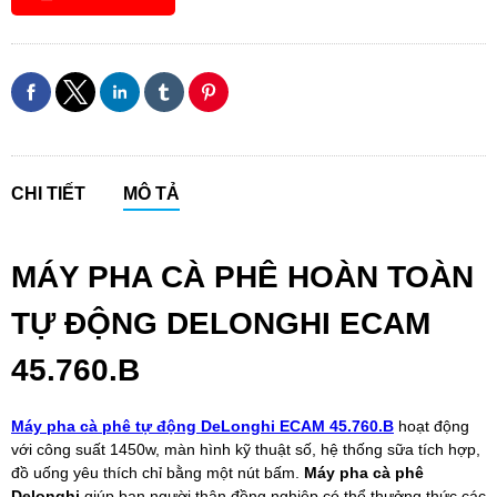
CHI TIẾT
MÔ TẢ
MÁY PHA CÀ PHÊ HOÀN TOÀN
TỰ ĐỘNG DELONGHI ECAM
45.760.B
Máy pha cà phê tự động DeLonghi ECAM 45.760.B
hoạt động
với công suất 1450w, màn hình kỹ thuật số, hệ thống sữa tích hợp,
đồ uống yêu thích chỉ bằng một nút bấm.
Máy pha cà phê
Delonghi
giúp bạn,người thân,đồng nghiệp có thể thưởng thức các