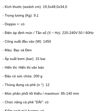
- Kích thước (wxdxh cm): 19,5x48,0x34,0
- Trọng lượng (Kg): 9,1
- Doppio +: có
- Điện áp định mức / Tần số (V ~ Hz): 220-240V 50 / 60Hz
- Công suất đầu vào (W): 1450
- Màu: Bạc và Đen
- Áp suất bơm (bar): 15 bar
- Hiển thị: Hiển thị văn bản
- Đậu có sức chứa: 200 g
- Thùng đựng cà phê (n °): 12
- Mức phân phối tối thiểu / maximun: 85-140 mm
- Chức năng cà phê "DÀI": có
- Kiểm soát mùi hương: có