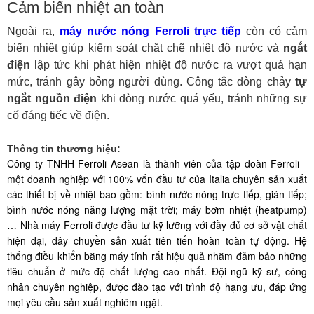
Cảm biến nhiệt an toàn
Ngoài ra,
máy nước nóng Ferroli trực tiếp
còn có cảm
biến nhiệt
giúp kiểm soát chặt chẽ nhiệt độ nước và
ngắt
điện
lập tức khi phát hiện nhiệt độ nước ra vượt quá hạn
mức, tránh gây bỏng người dùng.
Công tắc dòng chảy
tự
ngắt nguồn điện
khi dòng nước quá yếu, tránh những sự
cố đáng tiếc về điện.
Thông tin thương hiệu:
​Công ty TNHH Ferroli Asean là thành viên của tập đoàn Ferroli -
một doanh nghiệp với 100% vốn đầu tư của Italia chuyên sản xuất
các thiết bị về nhiệt bao gồm: bình nước nóng trực tiếp, gián tiếp;
bình nước nóng năng lượng mặt trời; máy bơm nhiệt (heatpump)
… Nhà máy Ferroli được đầu tư kỹ lưỡng với đầy đủ cơ sở vật chất
hiện đại, dây chuyền sản xuất tiên tiến hoàn toàn tự động. Hệ
thống điều khiển bằng máy tính rất hiệu quả nhằm đảm bảo những
tiêu chuẩn ở mức độ chất lượng cao nhất. Đội ngũ kỹ sư, công
nhân chuyên nghiệp, được đào tạo với trình độ hạng ưu, đáp ứng
mọi yêu cầu sản xuất nghiêm ngặt.