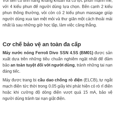
Vòi sen có tính năng kháng khuẩn và có lực phun mạnh mẽ,
với 4 kiểu phun để người dùng lựa chọn. Bên cạnh 2 kiểu
phun thông thường, vòi còn có 2 kiểu phun massage giúp
người dùng xua tan mệt mỏi và thư giãn một cách thoải mái
nhất là sau những giờ học tập, làm việc căng thẳng.
Cơ chế bảo vệ an toàn đa cấp
Máy nước nóng Ferroli Divo SSN 4.5S (BM01)
được sản
xuất dựa trên những tiêu chuẩn nghiêm ngặt nhất để đảm
bảo
an toàn tuyệt đối với người dùng
, tránh những tai nạn
đáng tiếc.
Máy được trang bị
cầu dao chống rò điện
(ELCB), tự ngắt
mạch điện tức thời trong 0.05 giây khi phát hiện có rò rỉ điện
hoặc khi cường độ dòng điện vượt quá 15 mA, bảo vệ
người dùng tránh tai nạn giật điện.