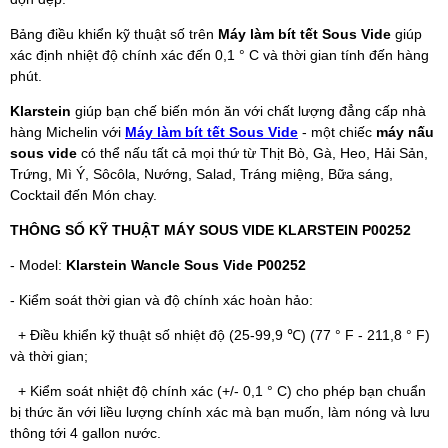
Bảng điều khiển kỹ thuật số trên
Máy làm bít tết Sous Vide
giúp
xác định nhiệt độ chính xác đến 0,1 ° C và thời gian tính đến hàng
phút.
Klarstein
giúp bạn chế biến món ăn với chất lượng đẳng cấp nhà
hàng Michelin với
Máy làm bít tết Sous Vide
- một chiếc
máy nấu
sous vide
có thể nấu tất cả mọi thứ từ Thịt Bò, Gà, Heo, Hải Sản,
Trứng, Mì Ý, Sôcôla, Nướng, Salad, Tráng miệng, Bữa sáng,
Cocktail đến Món chay.
THÔNG SỐ KỸ THUẬT MÁY SOUS VIDE KLARSTEIN P00252
- Model:
Klarstein Wancle Sous Vide P00252
- Kiểm soát thời gian và độ chính xác hoàn hảo:
+ Điều khiển kỹ thuật số nhiệt độ (25-99,9 ℃) (77 ° F - 211,8 ° F)
và thời gian;
+ Kiểm soát nhiệt độ chính xác (+/- 0,1 ° C) cho phép bạn chuẩn
bị thức ăn với liều lượng chính xác mà bạn muốn, làm nóng và lưu
thông tới 4 gallon nước.