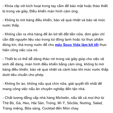
- Khóa clip với kích hoạt trong tay cầm để bảo mật hoặc tháo thiết
bị trong vài giây, Điều khiển màn hình cảm ứng.
- Không bị mờ bảng điều khiển, bảo vệ quá nhiệt và bảo vệ mức
nước thấp.
- Không cần ra nhà hàng để ăn bít tết đắt tiền nữa, đơn giản chỉ
cần đặt nguyên liệu vào trong túi đông lạnh hoặc túi thực phẩm
đóng kín, thả trong nước để cho
máy Sous Vide làm bít tết
thực
hiện công việc của nó.
- Thiết bị có thể dễ dàng tháo rời trong vài giây giúp cho việc vệ
sinh dễ dàng, màn hình điều khiển bằng cảm ứng, không bị mờ
bảng điều khiển, bảo vệ quá nhiệt và cảnh báo khi mức nước thấp
dưới tiêu chuẩn cho phép.
- Không ồn ào, không nấu quá chín nữa, giải quyết tốt nhất để
mang công việc nấu ăn chuyên nghiệp đến tận nhà.
- Chất lượng đẳng cấp nhà hàng Michelin, nấu tất cả mọi thứ từ
Thịt Bò, Gà, Heo, Hải Sản, Trứng, Mì Ý, Sôcôla, Nướng, Salad,
Tráng miệng, Bữa sáng, Cocktail đến Món chay.