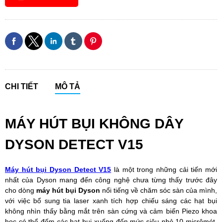
CHI TIẾT
MÔ TẢ
MÁY HÚT BỤI KHÔNG DÂY
DYSON DETECT V15
Máy hút bụi Dyson Detect V15
là một trong những cải tiến mới
nhất của Dyson mang đến công nghệ chưa từng thấy trước đây
cho dòng
máy hút bụi Dyson
nổi tiếng về chăm sóc sàn của mình,
với việc bổ sung tia laser xanh tích hợp chiếu sáng các hạt bụi
không nhìn thấy bằng mắt trên sàn cứng và cảm biến Piezo khoa
học có thể đếm các hạt bụi xuống đến mức siêu nhỏ 10 micrômét.