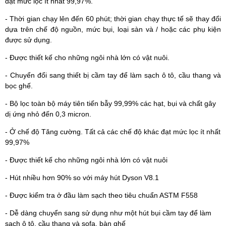
đạt mức lọc ít nhất 99,97%.
- Thời gian chạy lên đến 60 phút; thời gian chạy thực tế sẽ thay đổi
dựa trên chế độ nguồn, mức bụi, loại sàn và / hoặc các phụ kiện
được sử dụng.
- Được thiết kế cho những ngôi nhà lớn có vật nuôi.
- Chuyển đổi sang thiết bị cầm tay để làm sạch ô tô, cầu thang và
bọc ghế.
- Bộ lọc toàn bộ máy tiên tiến bẫy 99,99% các hạt, bụi và chất gây
dị ứng nhỏ đến 0,3 micron.
- Ở chế độ Tăng cường. Tất cả các chế độ khác đạt mức lọc ít nhất
99,97%
- Được thiết kế cho những ngôi nhà lớn có vật nuôi
- Hút nhiều hơn 90% so với máy hút Dyson V8.1
- Được kiểm tra ở đầu làm sạch theo tiêu chuẩn ASTM F558
- Dễ dàng chuyển sang sử dụng như một hút bụi cầm tay để làm
sạch ô tô, cầu thang và sofa, bàn ghế