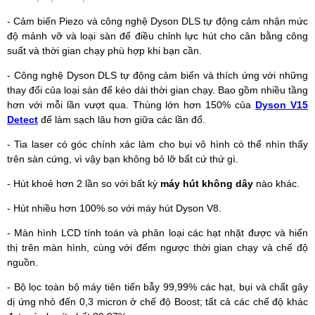
- Cảm biến Piezo và công nghệ Dyson DLS tự động cảm nhận mức
độ mảnh vỡ và loại sàn để điều chỉnh lực hút cho cân bằng công
suất và thời gian chạy phù hợp khi bạn cần.
- Công nghệ Dyson DLS tự động cảm biến và thích ứng với những
thay đổi của loại sàn để kéo dài thời gian chạy. Bao gồm nhiều tầng
hơn với mỗi lần vượt qua. Thùng lớn hơn 150% của
Dyson V15
Detect
để làm sạch lâu hơn giữa các lần đổ.
- Tia laser có góc chính xác làm cho bụi vô hình có thể nhìn thấy
trên sàn cứng, vì vậy bạn không bỏ lỡ bất cứ thứ gì.
- Hút khoẻ hơn 2 lần so với bất kỳ
máy hút không dây
nào khác.
- Hút nhiều hơn 100% so với máy hút Dyson V8.
- Màn hình LCD tính toán và phân loại các hạt nhặt được và hiển
thị trên màn hình, cùng với đếm ngược thời gian chạy và chế độ
nguồn.
- Bộ lọc toàn bộ máy tiên tiến bẫy 99,99% các hạt, bụi và chất gây
dị ứng nhỏ đến 0,3 micron ở chế độ Boost; tất cả các chế độ khác