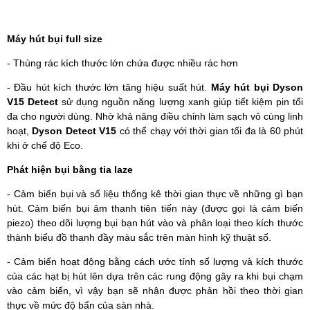
Máy hút bụi full size
- Thùng rác kích thước lớn chứa được nhiều rác hơn
- Đầu hút kích thước lớn tăng hiệu suất hút.
Máy hút bụi Dyson
V15 Detect
sử dụng nguồn năng lượng xanh giúp tiết kiệm pin tối
đa cho người dùng. Nhờ khả năng điều chỉnh làm sạch vô cùng linh
hoạt,
Dyson Detect V15
có thể chạy với thời gian tối đa là 60 phút
khi ở chế độ Eco.
Phát hiện bụi bằng tia laze
- Cảm biến bụi và số liệu thống kê thời gian thực về những gì bạn
hút. Cảm biến bụi âm thanh tiên tiến này (được gọi là cảm biến
piezo) theo dõi lượng bụi bạn hút vào và phân loại theo kích thước
thành biểu đồ thanh đầy màu sắc trên màn hình kỹ thuật số.
- Cảm biến hoạt động bằng cách ước tính số lượng và kích thước
của các hạt bị hút lên dựa trên các rung động gây ra khi bụi chạm
vào cảm biến, vì vậy bạn sẽ nhận được phản hồi theo thời gian
thực về mức độ bẩn của sàn nhà.