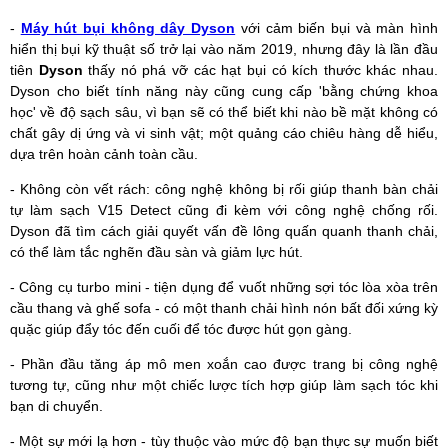
-
Máy hút bụi không dây Dyson
với cảm biến bụi và màn hình
hiển thị bụi kỹ thuật số trở lại vào năm 2019, nhưng đây là lần đầu
tiên
Dyson
thấy nó phá vỡ các hạt bụi có kích thước khác nhau.
Dyson cho biết tính năng này cũng cung cấp 'bằng chứng khoa
học' về độ sạch sâu, vì bạn sẽ có thể biết khi nào bề mặt không có
chất gây dị ứng và vi sinh vật; một quảng cáo chiêu hàng dễ hiểu,
dựa trên hoàn cảnh toàn cầu.
- Không còn vết rách: công nghệ không bị rối giúp thanh bàn chải
tự làm sạch V15 Detect cũng đi kèm với công nghệ chống rối.
Dyson đã tìm cách giải quyết vấn đề lông quấn quanh thanh chải,
có thể làm tắc nghẽn đầu sàn và giảm lực hút.
- Công cụ turbo mini - tiện dụng để vuốt những sợi tóc lòa xòa trên
cầu thang và ghế sofa - có một thanh chải hình nón bất đối xứng kỳ
quặc giúp đẩy tóc đến cuối để tóc được hút gọn gàng.
- Phần đầu tăng áp mô men xoắn cao được trang bị công nghệ
tương tự, cũng như một chiếc lược tích hợp giúp làm sạch tóc khi
bạn di chuyển.
- Một sự mới lạ hơn - tùy thuộc vào mức độ bạn thực sự muốn biết