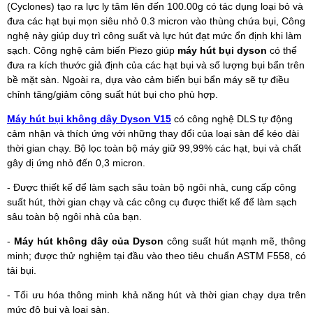
(Cyclones) tạo ra lực ly tâm lên đến 100.00g có tác dụng loại bỏ và
đưa các hạt bụi mọn siêu nhỏ 0.3 micron vào thùng chứa bụi, Công
nghệ này giúp duy trì công suất và lực hút đạt mức ổn định khi làm
sạch. Công nghệ cảm biến Piezo giúp
máy hút bụi dyson
có thể
đưa ra kích thước giả định của các hạt bụi và số lượng bụi bẩn trên
bề mặt sàn. Ngoài ra, dựa vào cảm biến bụi bẩn máy sẽ tự điều
chỉnh tăng/giảm công suất hút bụi cho phù hợp.
Máy hút bụi không dây Dyson V15
có công nghệ DLS tự động
cảm nhận và thích ứng với những thay đổi của loại sàn để kéo dài
thời gian chạy. Bộ lọc toàn bộ máy giữ 99,99% các hạt, bụi và chất
gây dị ứng nhỏ đến 0,3 micron.
- Được thiết kế để làm sạch sâu toàn bộ ngôi nhà, cung cấp công
suất hút, thời gian chạy và các công cụ được thiết kế để làm sạch
sâu toàn bộ ngôi nhà của bạn.
-
Máy hút không dây của Dyson
công suất hút mạnh mẽ, thông
minh; được thử nghiệm tại đầu vào theo tiêu chuẩn ASTM F558, có
tải bụi.
- Tối ưu hóa thông minh khả năng hút và thời gian chạy dựa trên
mức độ bụi và loại sàn.