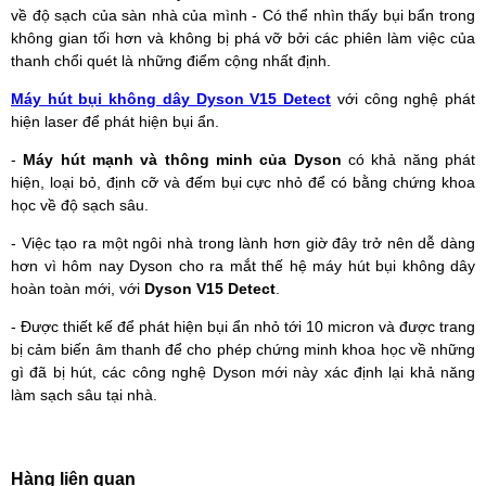
về độ sạch của sàn nhà của mình - Có thể nhìn thấy bụi bẩn trong
không gian tối hơn và không bị phá vỡ bởi các phiên làm việc của
thanh chổi quét là những điểm cộng nhất định.
Máy hút bụi không dây Dyson V15 Detect
với công nghệ phát
hiện laser để phát hiện bụi ẩn.
-
Máy hút mạnh và thông minh của Dyson
có khả năng phát
hiện, loại bỏ, định cỡ và đếm bụi cực nhỏ để có bằng chứng khoa
học về độ sạch sâu.
- Việc tạo ra một ngôi nhà trong lành hơn giờ đây trở nên dễ dàng
hơn vì hôm nay Dyson cho ra mắt thế hệ máy hút bụi không dây
hoàn toàn mới, với
Dyson V15 Detect
.
- Được thiết kế để phát hiện bụi ẩn nhỏ tới 10 micron và được trang
bị cảm biến âm thanh để cho phép chứng minh khoa học về những
gì đã bị hút, các công nghệ Dyson mới này xác định lại khả năng
làm sạch sâu tại nhà.
Hàng liên quan