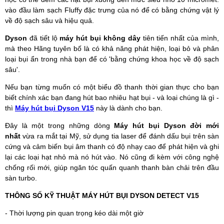
vào đầu làm sạch Fluffy đặc trưng của nó để có bằng chứng vật lý
về độ sạch sâu và hiệu quả.
Dyson
đã tiết lộ
máy hút bụi không dây
tiên tiến nhất của mình,
mà theo Hãng tuyên bố là có khả năng phát hiện, loại bỏ và phân
loại bụi ẩn trong nhà bạn để có 'bằng chứng khoa học về độ sạch
sâu'.
Nếu bạn từng muốn có một biểu đồ thanh thời gian thực cho bạn
biết chính xác bạn đang hút bao nhiêu hạt bụi - và loại chúng là gì -
thì
Máy hút bụi Dyson V15
này là dành cho bạn.
Đây là một trong những dòng
Máy hút bụi Dyson đời mới
nhất
vừa ra mắt tại Mỹ, sử dụng tia laser để đánh dấu bụi trên sàn
cứng và cảm biến bụi âm thanh có độ nhạy cao để phát hiện và ghi
lại các loại hạt nhỏ mà nó hút vào. Nó cũng đi kèm với công nghệ
chống rối mới, giúp ngăn tóc quấn quanh thanh bàn chải trên đầu
sàn turbo.
THÔNG SỐ KỸ THUẬT MÁY HÚT BỤI DYSON DETECT V15
- Thời lượng pin quan trọng kéo dài một giờ