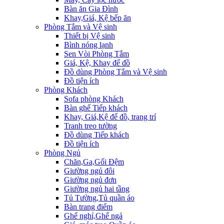
Bàn ăn Gia Đình
Khay,Giá, Kệ bếp ăn
Phòng Tắm và Vệ sinh
Thiết bị Vệ sinh
Bình nóng lạnh
Sen Vòi Phòng Tắm
Giá, Kệ, Khay để đồ
Đồ dùng Phòng Tắm và Vệ sinh
Đồ tiện ích
Phòng Khách
Sofa phòng Khách
Bàn ghế Tiếp khách
Khay, Giá,Kệ để đồ, trang trí
Tranh treo tường
Đồ dùng Tiếp khách
Đồ tiện ích
Phòng Ngủ
Chăn,Ga,Gối Đệm
Giường ngủ đôi
Giường ngủ đơn
Giường ngủ hai tầng
Tủ Tường,Tủ quần áo
Bàn trang điểm
Ghế nghỉ,Ghế ngả