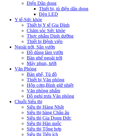
Điện Dân dụng
Thiết bị, tủ điện dân dụng
Đèn LED
Y tế-Sức khỏe
Thiết bị Y tế Gia Đình
Chăm sóc Sức khỏe
Thực phẩm Dinh dưỡng
Thiết bị Bệnh viện
Ngoài trời, Sân vườn
Đồ dùng làm vườn
Bàn ghế ngoài trời
Máy phun, tưới
Văn Phòng
Bàn ghế, Tủ đồ
Thiết bị Văn phòng
Hộp cơm,Bình giữ nhiệt
Văn phòng phẩm
Đồ nghỉ trưa Văn phòng
Chuỗi Siêu thị
Siêu thị Hàng Nhật
Siêu thị hàng Châu âu
Siêu thị Gia Dụng Đức
Siêu thị Hàn quốc
Siêu thị Tổng hợp
Siêu thị Tiện ích