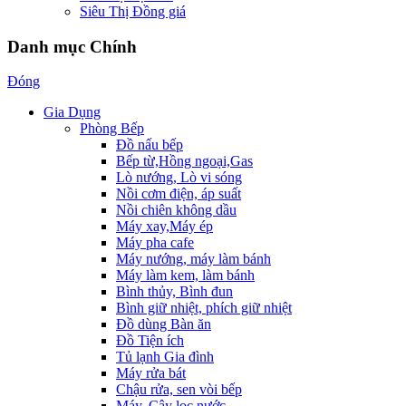
Siêu Thị Đồng giá
Danh mục Chính
Đóng
Gia Dụng
Phòng Bếp
Đồ nấu bếp
Bếp từ,Hồng ngoại,Gas
Lò nướng, Lò vi sóng
Nồi cơm điện, áp suất
Nồi chiên không dầu
Máy xay,Máy ép
Máy pha cafe
Máy nướng, máy làm bánh
Máy làm kem, làm bánh
Bình thủy, Bình đun
Bình giữ nhiệt, phích giữ nhiệt
Đồ dùng Bàn ăn
Đồ Tiện ích
Tủ lạnh Gia đình
Máy rửa bát
Chậu rửa, sen vòi bếp
Máy, Cây lọc nước