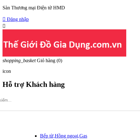
Sàn Thương mại Điện tử HMD

Đăng nhập

shopping_basket
Giỏ hàng
(0)
icon
Hỗ trợ Khách hàng
Hotline: 09317.456.44
Bếp từ,Hồng ngoại,Gas