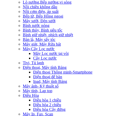
Lò nướng,Bếp nướng,vi sóng
Nồi chiên không dầu
Nồi cơm điện, áp suất
Bếp từ, Bếp Hồng ngoại
Máy sưởi, Đèn sưởi
Bình nước nóng
Bình thủy, Bình siêu tốc
Bình giữ nhiệt, phích giữ nhiệt
Bàn là, Máy sấy tóc
Máy giặt, Máy Rửa bát
Máy,Cây Lọc nước
Máy Lọc nước tại vòi
Cây Lọc nước
Tivi, Tủ lạnh
Điện thoại, Máy tính Bảng
Điện thoại Thông minh-Smartphone
Điện thoại để bàn
Ipad, Máy tính Bảng
Máy ảnh- Kỹ thuật số
Máy tính, Lap top
Điều Hòa
Điều hòa 1 chiều
Điều hòa 2 chiều
Điều hòa Cây đứng
Máy In, Fax, Scan