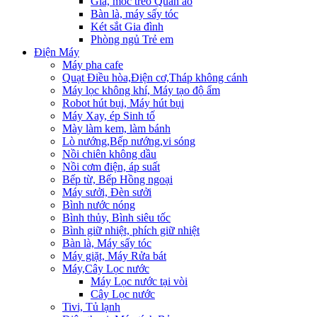
Giá, móc treo Quần áo
Bàn là, máy sấy tóc
Két sắt Gia đình
Phòng ngủ Trẻ em
Điện Máy
Máy pha cafe
Quạt Điều hòa,Điện cơ,Tháp không cánh
Máy lọc không khí, Máy tạo độ ẩm
Robot hút bụi, Máy hút bụi
Máy Xay, ép Sinh tố
Mày làm kem, làm bánh
Lò nướng,Bếp nướng,vi sóng
Nồi chiên không dầu
Nồi cơm điện, áp suất
Bếp từ, Bếp Hồng ngoại
Máy sưởi, Đèn sưởi
Bình nước nóng
Bình thủy, Bình siêu tốc
Bình giữ nhiệt, phích giữ nhiệt
Bàn là, Máy sấy tóc
Máy giặt, Máy Rửa bát
Máy,Cây Lọc nước
Máy Lọc nước tại vòi
Cây Lọc nước
Tivi, Tủ lạnh