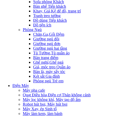
Sofa phòng Khách
Bàn ghế Tiếp khách
Khay, Giá,Kệ để đồ, trang trí
Tranh treo tường
Đồ dùng Tiếp khách
Đồ tiện ích
Phòng Ngủ
Chăn,Ga,Gối Đệm
Giường ngủ đôi
Giường ngủ đơn
Giường ngủ hai tầng
Tủ Tường,Tủ quần áo
Bàn trang điểm
Ghế nghỉ,Ghế ngả
Giá, móc treo Quần áo
Bàn là, máy sấy tóc
Két sắt Gia đình
Phòng ngủ Trẻ em
Điện Máy
Máy pha cafe
Quạt Điều hòa,Điện cơ,Tháp không cánh
Máy lọc không khí, Máy tạo độ ẩm
Robot hút bụi, Máy hút bụi
Máy Xay, ép Sinh tố
Mày làm kem, làm bánh