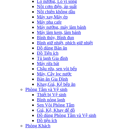
Lò nướng, Lò vi sóng
Nồi cơm điện, áp suất
Nồi chiên không dầu
Máy xay,Máy ép
Máy pha cafe
Máy nướng, máy làm bánh
Máy làm kem, làm bánh
Bình thủy, Bình đun
Bình giữ nhiệt, phích giữ nhiệt
Đồ dùng Bàn ăn
Đồ Tiện ích
Tủ lạnh Gia đình
Máy rửa bát
Chậu rửa, sen vòi bếp
Máy, Cây lọc nước
Bàn ăn Gia Đình
Khay,Giá, Kệ bếp ăn
Phòng Tắm và Vệ sinh
Thiết bị Vệ sinh
Bình nóng lạnh
Sen Vòi Phòng Tắm
Giá, Kệ, Khay để đồ
Đồ dùng Phòng Tắm và Vệ sinh
Đồ tiện ích
Phòng Khách