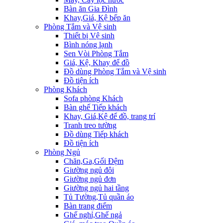
Bàn ăn Gia Đình
Khay,Giá, Kệ bếp ăn
Phòng Tắm và Vệ sinh
Thiết bị Vệ sinh
Bình nóng lạnh
Sen Vòi Phòng Tắm
Giá, Kệ, Khay để đồ
Đồ dùng Phòng Tắm và Vệ sinh
Đồ tiện ích
Phòng Khách
Sofa phòng Khách
Bàn ghế Tiếp khách
Khay, Giá,Kệ để đồ, trang trí
Tranh treo tường
Đồ dùng Tiếp khách
Đồ tiện ích
Phòng Ngủ
Chăn,Ga,Gối Đệm
Giường ngủ đôi
Giường ngủ đơn
Giường ngủ hai tầng
Tủ Tường,Tủ quần áo
Bàn trang điểm
Ghế nghỉ,Ghế ngả