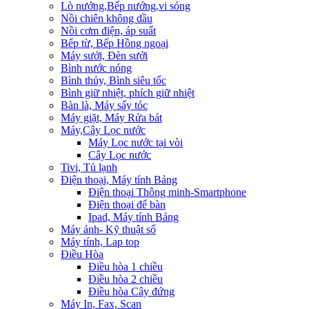
Lò nướng,Bếp nướng,vi sóng
Nồi chiên không dầu
Nồi cơm điện, áp suất
Bếp từ, Bếp Hồng ngoại
Máy sưởi, Đèn sưởi
Bình nước nóng
Bình thủy, Bình siêu tốc
Bình giữ nhiệt, phích giữ nhiệt
Bàn là, Máy sấy tóc
Máy giặt, Máy Rửa bát
Máy,Cây Lọc nước
Máy Lọc nước tại vòi
Cây Lọc nước
Tivi, Tủ lạnh
Điện thoại, Máy tính Bảng
Điện thoại Thông minh-Smartphone
Điện thoại để bàn
Ipad, Máy tính Bảng
Máy ảnh- Kỹ thuật số
Máy tính, Lap top
Điều Hòa
Điều hòa 1 chiều
Điều hòa 2 chiều
Điều hòa Cây đứng
Máy In, Fax, Scan