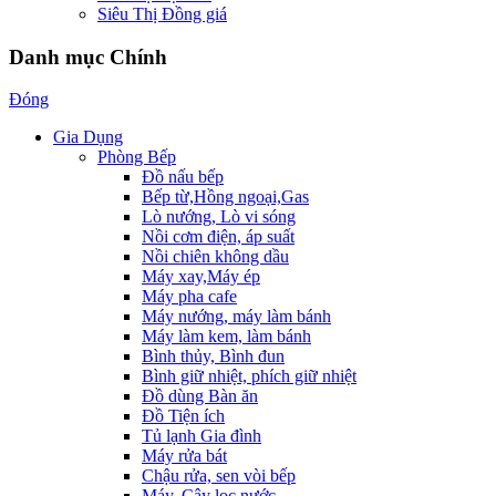
Siêu Thị Đồng giá
Danh mục Chính
Đóng
Gia Dụng
Phòng Bếp
Đồ nấu bếp
Bếp từ,Hồng ngoại,Gas
Lò nướng, Lò vi sóng
Nồi cơm điện, áp suất
Nồi chiên không dầu
Máy xay,Máy ép
Máy pha cafe
Máy nướng, máy làm bánh
Máy làm kem, làm bánh
Bình thủy, Bình đun
Bình giữ nhiệt, phích giữ nhiệt
Đồ dùng Bàn ăn
Đồ Tiện ích
Tủ lạnh Gia đình
Máy rửa bát
Chậu rửa, sen vòi bếp
Máy, Cây lọc nước