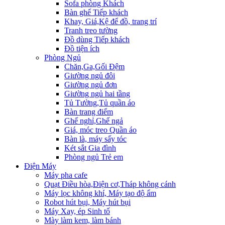
Sofa phòng Khách
Bàn ghế Tiếp khách
Khay, Giá,Kệ để đồ, trang trí
Tranh treo tường
Đồ dùng Tiếp khách
Đồ tiện ích
Phòng Ngủ
Chăn,Ga,Gối Đệm
Giường ngủ đôi
Giường ngủ đơn
Giường ngủ hai tầng
Tủ Tường,Tủ quần áo
Bàn trang điểm
Ghế nghỉ,Ghế ngả
Giá, móc treo Quần áo
Bàn là, máy sấy tóc
Két sắt Gia đình
Phòng ngủ Trẻ em
Điện Máy
Máy pha cafe
Quạt Điều hòa,Điện cơ,Tháp không cánh
Máy lọc không khí, Máy tạo độ ẩm
Robot hút bụi, Máy hút bụi
Máy Xay, ép Sinh tố
Mày làm kem, làm bánh