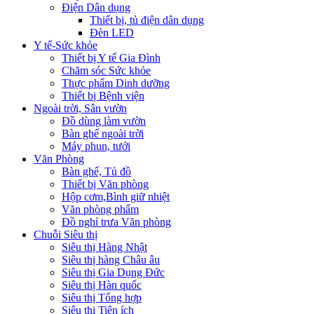
Điện Dân dụng
Thiết bị, tủ điện dân dụng
Đèn LED
Y tế-Sức khỏe
Thiết bị Y tế Gia Đình
Chăm sóc Sức khỏe
Thực phẩm Dinh dưỡng
Thiết bị Bệnh viện
Ngoài trời, Sân vườn
Đồ dùng làm vườn
Bàn ghế ngoài trời
Máy phun, tưới
Văn Phòng
Bàn ghế, Tủ đồ
Thiết bị Văn phòng
Hộp cơm,Bình giữ nhiệt
Văn phòng phẩm
Đồ nghỉ trưa Văn phòng
Chuỗi Siêu thị
Siêu thị Hàng Nhật
Siêu thị hàng Châu âu
Siêu thị Gia Dụng Đức
Siêu thị Hàn quốc
Siêu thị Tổng hợp
Siêu thị Tiện ích