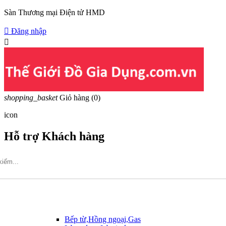
Sàn Thương mại Điện tử HMD

Đăng nhập

shopping_basket
Giỏ hàng
(0)
icon
Hỗ trợ Khách hàng
Hotline: 09317.456.44
Bếp từ,Hồng ngoại,Gas