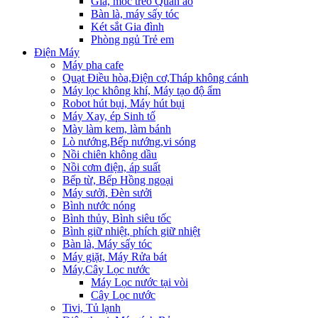
Giá, móc treo Quần áo
Bàn là, máy sấy tóc
Két sắt Gia đình
Phòng ngủ Trẻ em
Điện Máy
Máy pha cafe
Quạt Điều hòa,Điện cơ,Tháp không cánh
Máy lọc không khí, Máy tạo độ ẩm
Robot hút bụi, Máy hút bụi
Máy Xay, ép Sinh tố
Mày làm kem, làm bánh
Lò nướng,Bếp nướng,vi sóng
Nồi chiên không dầu
Nồi cơm điện, áp suất
Bếp từ, Bếp Hồng ngoại
Máy sưởi, Đèn sưởi
Bình nước nóng
Bình thủy, Bình siêu tốc
Bình giữ nhiệt, phích giữ nhiệt
Bàn là, Máy sấy tóc
Máy giặt, Máy Rửa bát
Máy,Cây Lọc nước
Máy Lọc nước tại vòi
Cây Lọc nước
Tivi, Tủ lạnh