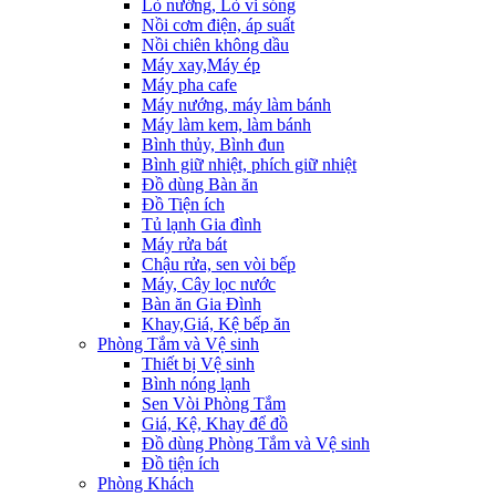
Lò nướng, Lò vi sóng
Nồi cơm điện, áp suất
Nồi chiên không dầu
Máy xay,Máy ép
Máy pha cafe
Máy nướng, máy làm bánh
Máy làm kem, làm bánh
Bình thủy, Bình đun
Bình giữ nhiệt, phích giữ nhiệt
Đồ dùng Bàn ăn
Đồ Tiện ích
Tủ lạnh Gia đình
Máy rửa bát
Chậu rửa, sen vòi bếp
Máy, Cây lọc nước
Bàn ăn Gia Đình
Khay,Giá, Kệ bếp ăn
Phòng Tắm và Vệ sinh
Thiết bị Vệ sinh
Bình nóng lạnh
Sen Vòi Phòng Tắm
Giá, Kệ, Khay để đồ
Đồ dùng Phòng Tắm và Vệ sinh
Đồ tiện ích
Phòng Khách