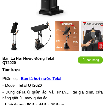
Bàn Là Hơi Nước Đứng Tefal
còn hàng
QT2020
Tóm lược
Phân loại:
Bàn là hơi nước Tefal
- Model:
Tefal QT2020
- Dùng để là ủi quần áo, vải, khăn,… tại gia đình, cửa
hàng giặt ủi, may quần áo.
- Kích thước: 59.5 x 44.5 x 39.5cm