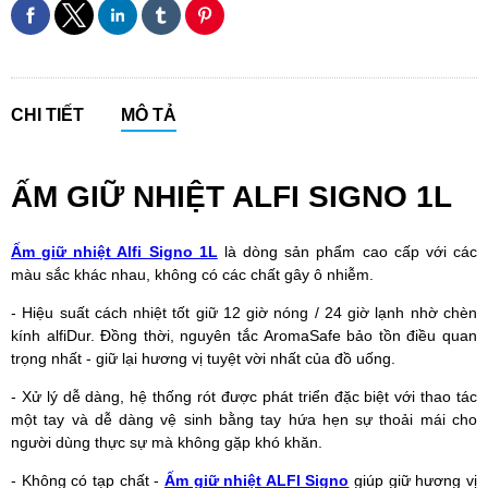
CHI TIẾT
MÔ TẢ
ẤM GIỮ NHIỆT ALFI SIGNO 1L
Ấm giữ nhiệt Alfi Signo 1L
là dòng sản phẩm cao cấp với các
màu sắc khác nhau, không có các chất gây ô nhiễm.
- Hiệu suất cách nhiệt tốt giữ 12 giờ nóng / 24 giờ lạnh nhờ chèn
kính alfiDur. Đồng thời, nguyên tắc AromaSafe bảo tồn điều quan
trọng nhất - giữ lại hương vị tuyệt vời nhất của đồ uống.
- Xử lý dễ dàng, hệ thống rót được phát triển đặc biệt với thao tác
một tay và dễ dàng vệ sinh bằng tay hứa hẹn sự thoải mái cho
người dùng thực sự mà không gặp khó khăn.
- Không có tạp chất -
Ấm giữ nhiệt ALFI Signo
giúp giữ hương vị