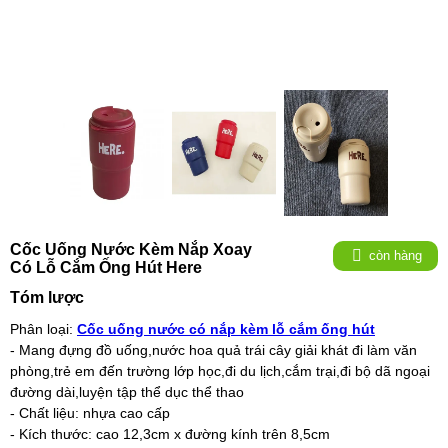
Cốc Uống Nước Kèm Nắp Xoay
còn hàng
Có Lỗ Cắm Ống Hút Here
Tóm lược
Phân loại:
Cốc uống nước có nắp kèm lỗ cắm ống hút
- Mang đựng đồ uống,nước hoa quả trái cây giải khát đi làm văn
phòng,trẻ em đến trường lớp học,đi du lịch,cắm trại,đi bộ dã ngoại
đường dài,luyện tập thể dục thể thao
- Chất liệu: nhựa cao cấp
- Kích thước: cao 12,3cm x đường kính trên 8,5cm