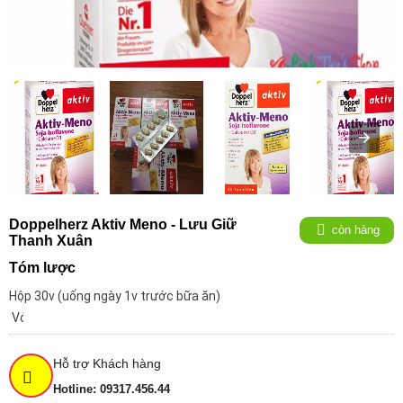
Doppelherz Aktiv Meno - Lưu Giữ
còn hàng
Thanh Xuân
Tóm lược
Hộp 30v (uống ngày 1v trước bữa ăn)
Với
công
thức
Hỗ trợ Khách hàng
độc
Hotline: 09317.456.44
đáo