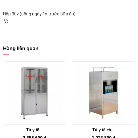
đoạn
tiền
Hộp 30v (uống ngày 1v trước bữa ăn)
mãn
kinh
Với
và
công
mãn
thức
kinh
độc
đáo
Hàng liên quan
kết
hợp:
Soja-
Isoflavones
+
Calci
+
Vitamin
D3,
thích
hợp
cho
Tủ y tế...
Tủ y tế cá...
phụ
nữ
3.558.600 ₫
1.225.800 ₫