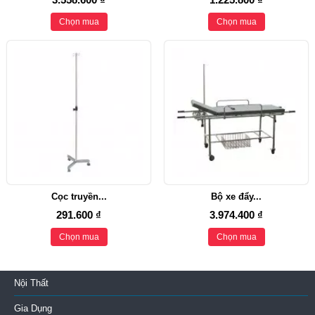
trên
Chọn mua
Chọn mua
30
tuổi,
phụ
nữ
trong
giai
đoạn
tiền
mãn
kinh
và
mãn
Cọc truyền...
Bộ xe đẩy...
kinh
291.600 ₫
3.974.400 ₫
giúp:
✔ Cân
Chọn mua
Chọn mua
bằng
nội
tiết
Nội Thất
tố
Gia Dụng
nữ