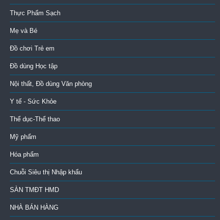
estrogen,
Thực Phẩm Sạch
duy
trì
Mẹ và Bé
thanh
xuân
Đồ chơi Trẻ em
nhờ
Đồ dùng Học tập
thành
phần
Nội thất, Đồ dùng Văn phòng
iso-
flavon
Y tế - Sức Khỏe
giúp
Thể dục-Thể thao
chống
lại
Mỹ phẩm
các
dấu
Hóa phẩm
hiệu:
sạm
Chuỗi Siêu thị Nhập khẩu
da,
SÀN TMĐT HMD
tích
mỡ
NHÀ BÁN HÀNG
bụng,