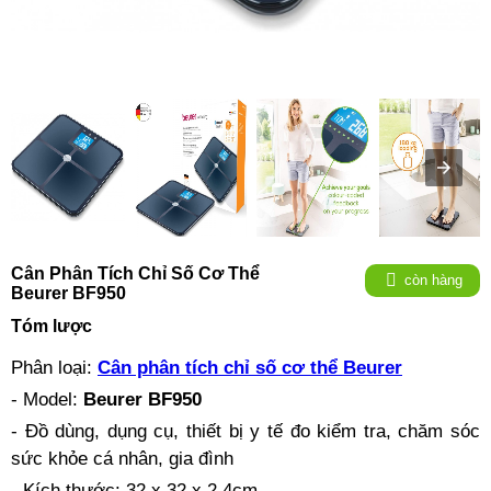
Cân Phân Tích Chỉ Số Cơ Thể
còn hàng
Beurer BF950
Tóm lược
Phân loại:
Cân phân tích chỉ số cơ thể Beurer
- Model:
Beurer BF950
- Đồ dùng, dụng cụ, thiết bị y tế đo kiểm tra, chăm sóc
sức khỏe cá nhân, gia đình
- Kích thước: 32 x 32 x 2,4cm