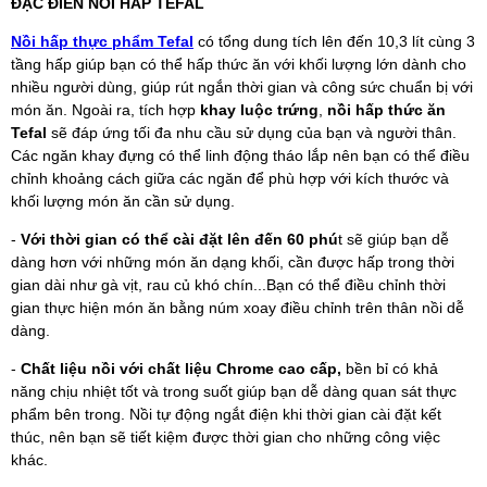
ĐẶC ĐIỂN NỒI HẤP TEFAL
Nồi hấp thực phẩm Tefal
có tổng dung tích lên đến 10,3 lít cùng 3
tầng hấp giúp bạn có thể hấp thức ăn với khối lượng lớn dành cho
nhiều người dùng, giúp rút ngắn thời gian và công sức chuẩn bị với
món ăn. Ngoài ra, tích hợp
khay luộc trứng
,
nồi hấp thức ăn
Tefal
sẽ đáp ứng tối đa nhu cầu sử dụng của bạn và người thân.
Các ngăn khay đựng có thể linh động tháo lắp nên bạn có thể điều
chỉnh khoảng cách giữa các ngăn để phù hợp với kích thước và
khối lượng món ăn cần sử dụng.
-
Với thời gian có thể cài đặt lên đến 60 phú
t sẽ giúp bạn dễ
dàng hơn với những món ăn dạng khối, cần được hấp trong thời
gian dài như gà vịt, rau củ khó chín...Bạn có thể điều chỉnh thời
gian thực hiện món ăn bằng núm xoay điều chỉnh trên thân nồi dễ
dàng.
-
Chất liệu nồi với chất liệu Chrome cao cấp,
bền bỉ có khả
năng chịu nhiệt tốt và trong suốt giúp bạn dễ dàng quan sát thực
phẩm bên trong. Nồi tự động ngắt điện khi thời gian cài đặt kết
thúc, nên bạn sẽ tiết kiệm được thời gian cho những công việc
khác.