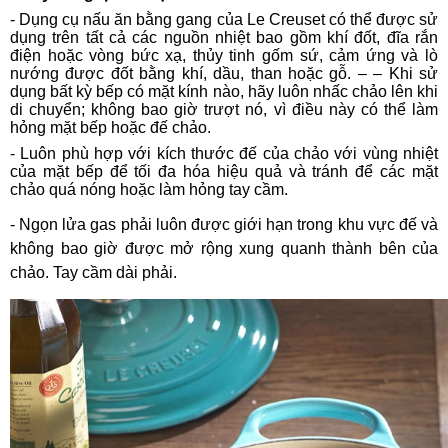
-
Dụng cụ nấu ăn bằng gang của Le Creuset có thể được sử
dụng trên tất cả các nguồn nhiệt bao gồm khí đốt, đĩa rắn
điện hoặc vòng bức xạ, thủy tinh gốm sứ, cảm ứng và lò
nướng được đốt bằng khí, dầu, than hoặc gỗ. – – Khi sử
dụng bất kỳ bếp có mặt kính nào, hãy luôn nhấc chảo lên khi
di chuyển; không bao giờ trượt nó, vì điều này có thể làm
hỏng mặt bếp hoặc đế chảo.
-
Luôn phù hợp với kích thước đế của chảo với vùng nhiệt
của mặt bếp để tối đa hóa hiệu quả và tránh để các mặt
chảo quá nóng hoặc làm hỏng tay cầm.
- Ngọn lửa gas phải luôn được giới hạn trong khu vực đế và
không bao giờ được mở rộng xung quanh thành bên của
chảo. Tay cầm dài phải.