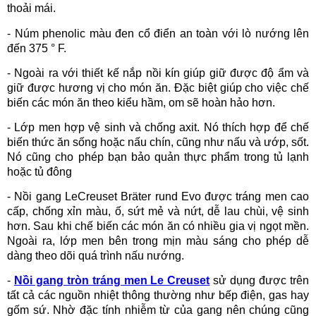
thoải mái.
- Núm phenolic màu đen cổ điển an toàn với lò nướng lên
đến 375 ° F.
- Ngoài ra với thiết kế nắp nồi kín giúp giữ được độ ẩm và
giữ được hương vị cho món ăn. Đặc biệt giúp cho việc chế
biến các món ăn theo kiểu hầm, om sẽ hoàn hảo hơn.
- Lớp men hợp vệ sinh và chống axit. Nó thích hợp để chế
biến thức ăn sống hoặc nấu chín, cũng như nấu và ướp, sốt.
Nó cũng cho phép bạn bảo quản thực phẩm trong tủ lạnh
hoặc tủ đông
- Nồi gang LeCreuset Bräter rund Evo được tráng men cao
cấp, chống xỉn màu, ố, sứt mẻ và nứt, dễ lau chùi, vệ sinh
hơn. Sau khi chế biến các món ăn có nhiều gia vị ngọt mền.
Ngoài ra, lớp men bên trong mịn màu sáng cho phép dễ
dàng theo dõi quá trình nấu nướng.
-
Nồi gang tròn tráng men Le Creuset
sử dụng được trên
tất cả các nguồn nhiệt thông thường như bếp điện, gas hay
gốm sứ. Nhờ đặc tính nhiễm từ của gang nên chúng cũng