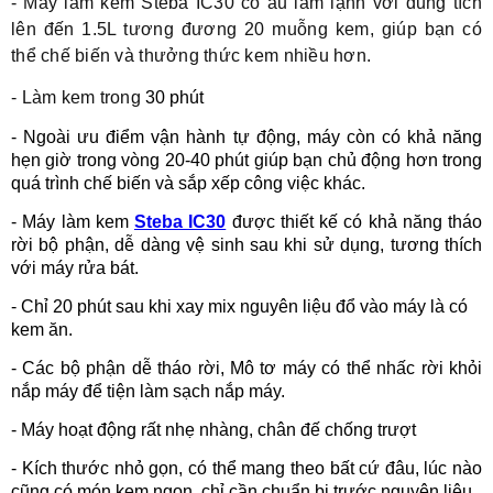
-
Máy làm kem Steba IC30 có âu làm lạnh với dung tích
lên đến 1.5L tương đương 20 muỗng kem, giúp bạn có
thể chế biến và thưởng thức kem nhiều hơn.
-
Làm kem trong
30 phút
-
Ngoài ưu điểm vận hành tự động
, máy còn có khả năng
hẹn giờ trong vòng 20-40 phút giúp bạn chủ động hơn trong
quá trình chế biến và sắp xếp công việc khác.
- Máy làm kem
Steba IC30
được thiết kế có khả năng tháo
rời bộ phận, dễ dàng vệ sinh sau khi sử dụng, tương thích
với máy rửa bát.
- Chỉ 20 phút sau khi xay mix nguyên liệu đổ vào máy là có
kem ăn.
- Các bộ phận dễ tháo rời, Mô tơ máy có thể nhấc rời khỏi
nắp máy để tiện làm sạch nắp máy.
- Máy hoạt động rất nhẹ nhàng, chân đế chống trượt
- Kích thước nhỏ gọn, có thể mang theo bất cứ đâu, lúc nào
cũng có món kem ngon, chỉ cần chuẩn bị trước nguyên liệu.