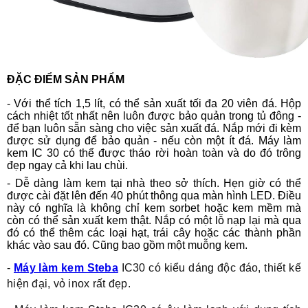
ĐẶC ĐIỂM SẢN PHẨM
- Với thể tích 1,5 lít, có thể sản xuất tối đa 20 viên đá. Hộp
cách nhiệt tốt nhất nên luôn được bảo quản trong tủ đông -
để bạn luôn sẵn sàng cho việc sản xuất đá. Nắp mới đi kèm
được sử dụng để bảo quản - nếu còn một ít đá. Máy làm
kem IC 30 có thể được tháo rời hoàn toàn và do đó trông
đẹp ngay cả khi lau chùi.
- Dễ dàng làm kem tại nhà theo sở thích. Hẹn giờ có thể
được cài đặt lên đến 40 phút thông qua màn hình LED. Điều
này có nghĩa là không chỉ kem sorbet hoặc kem mềm mà
còn có thể sản xuất kem thật. Nắp có một lỗ nạp lại mà qua
đó có thể thêm các loại hạt, trái cây hoặc các thành phần
khác vào sau đó. Cũng bao gồm một muỗng kem.
-
Máy làm kem Steba
IC30 có kiểu dáng độc đáo, thiết kế
hiện đại, vỏ inox rất đẹp.