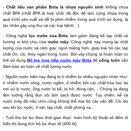
-
Chất liệu sản phẩm Brita là nhựa nguyên sinh
không chứa
chất BPA (chất BPA là hợp chất rất độc để làm cứng nhựa trong
quá trình sản xuất và dễ bị phơi nhiễm trong quá trình sử dụng, là
tác nhân gây ung thư và các loại bệnh…)
- Công nghệ
lọc nước của Brita
làm giảm đáng kể tạp chất và
hương vị khó chịu của
nước máy
, Công nghệ này mang lại chất
lượng của nước và cảm giác ngon miệng hơn, giúp loại bỏ các tạp
chất chì, clo, thủy ngân trong nước. Bởi vậy chúng ta hoàn toàn có
thể sử dụng
Bộ lọc trực tiếp nước máy Brita
để
uống luôn
vẫn
đảm bảo an toàn về chất lượng nước
- Nguồn nước hiện nay đang bị ô nhiễm từ nhiều nguyên nhân như:
ô nhiễm nước sông, nước ngầm, ô nhiễm bởi các chất hóa học tại
nơi xử lý nước, ống nước bị bể, bị hở, đóng cặn,... Chúng ta đang
lầm tưởng rằng đun sôi làm sạch được nước. Tuy nhiên, kể cả
nước máy đã nấu chín cũng không thể loại bỏ các vấn đề: Clo dư
sau khi lọc nước, rỉ sét, tạp chất, chất phóng xạ...
- Tuổi thọ bộ lọc theo thời gian thực: màn hình kỹ thuật số đếm lít
hiển thị dung tích bộ lọc thực tế (600 lít).