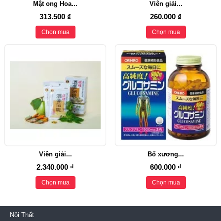
Mật ong Hoa...
Viên giải...
313.500 ₫
260.000 ₫
Chọn mua
Chọn mua
Viên giải...
Bổ xương...
2.340.000 ₫
600.000 ₫
Chọn mua
Chọn mua
Nội Thất