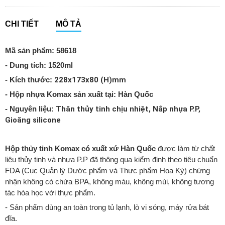
CHI TIẾT
MÔ TẢ
Mã sản phẩm: 58618
- Dung tích: 1520ml
228
x173x80
(H)mm
- Kích thước:
- Hộp nhựa Komax sản xuất tại: Hàn Quốc
Thân thủy tinh chịu nhiệt, Nắp nhựa P.P,
- Nguyên liệu:
Gioăng silicone
Hộp thủy tinh Komax có xuất xứ Hàn Quốc
được làm từ chất
liệu thủy tinh và nhựa P.P đã thông qua kiểm định theo tiêu chuẩn
FDA (Cục Quản lý Dước phẩm và Thực phẩm Hoa Kỳ) chứng
nhận không có chứa BPA, không màu, không mùi, không tương
tác hóa học với thực phẩm.
- Sản phẩm dùng an toàn trong tủ lạnh, lò vi sóng, máy rửa bát
đĩa.