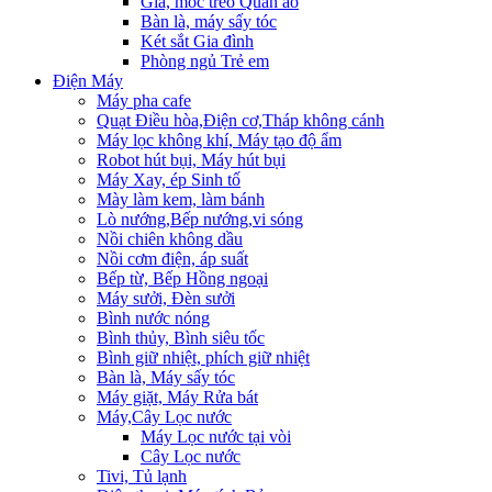
Giá, móc treo Quần áo
Bàn là, máy sấy tóc
Két sắt Gia đình
Phòng ngủ Trẻ em
Điện Máy
Máy pha cafe
Quạt Điều hòa,Điện cơ,Tháp không cánh
Máy lọc không khí, Máy tạo độ ẩm
Robot hút bụi, Máy hút bụi
Máy Xay, ép Sinh tố
Mày làm kem, làm bánh
Lò nướng,Bếp nướng,vi sóng
Nồi chiên không dầu
Nồi cơm điện, áp suất
Bếp từ, Bếp Hồng ngoại
Máy sưởi, Đèn sưởi
Bình nước nóng
Bình thủy, Bình siêu tốc
Bình giữ nhiệt, phích giữ nhiệt
Bàn là, Máy sấy tóc
Máy giặt, Máy Rửa bát
Máy,Cây Lọc nước
Máy Lọc nước tại vòi
Cây Lọc nước
Tivi, Tủ lạnh