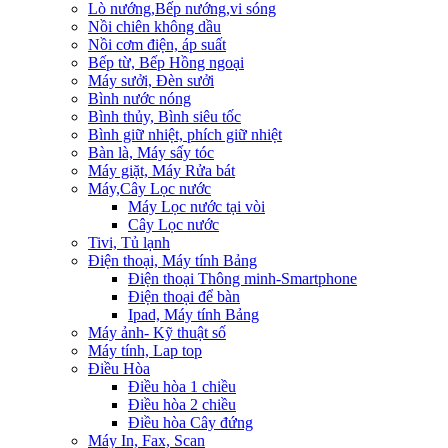
Lò nướng,Bếp nướng,vi sóng
Nồi chiên không dầu
Nồi cơm điện, áp suất
Bếp từ, Bếp Hồng ngoại
Máy sưởi, Đèn sưởi
Bình nước nóng
Bình thủy, Bình siêu tốc
Bình giữ nhiệt, phích giữ nhiệt
Bàn là, Máy sấy tóc
Máy giặt, Máy Rửa bát
Máy,Cây Lọc nước
Máy Lọc nước tại vòi
Cây Lọc nước
Tivi, Tủ lạnh
Điện thoại, Máy tính Bảng
Điện thoại Thông minh-Smartphone
Điện thoại để bàn
Ipad, Máy tính Bảng
Máy ảnh- Kỹ thuật số
Máy tính, Lap top
Điều Hòa
Điều hòa 1 chiều
Điều hòa 2 chiều
Điều hòa Cây đứng
Máy In, Fax, Scan