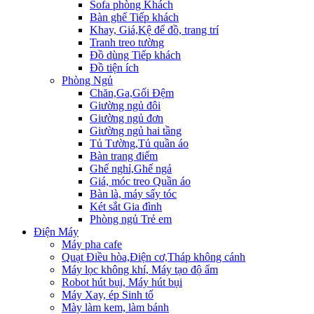
Sofa phòng Khách
Bàn ghế Tiếp khách
Khay, Giá,Kệ để đồ, trang trí
Tranh treo tường
Đồ dùng Tiếp khách
Đồ tiện ích
Phòng Ngủ
Chăn,Ga,Gối Đệm
Giường ngủ đôi
Giường ngủ đơn
Giường ngủ hai tầng
Tủ Tường,Tủ quần áo
Bàn trang điểm
Ghế nghỉ,Ghế ngả
Giá, móc treo Quần áo
Bàn là, máy sấy tóc
Két sắt Gia đình
Phòng ngủ Trẻ em
Điện Máy
Máy pha cafe
Quạt Điều hòa,Điện cơ,Tháp không cánh
Máy lọc không khí, Máy tạo độ ẩm
Robot hút bụi, Máy hút bụi
Máy Xay, ép Sinh tố
Mày làm kem, làm bánh