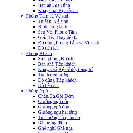
Bàn ăn Gia Đình
Khay,Giá, Kệ bếp ăn
Phòng Tắm và Vệ sinh
Thiết bị Vệ sinh
Bình nóng lạnh
Sen Vòi Phòng Tắm
Giá, Kệ, Khay để đồ
Đồ dùng Phòng Tắm và Vệ sinh
Đồ tiện ích
Phòng Khách
Sofa phòng Khách
Bàn ghế Tiếp khách
Khay, Giá,Kệ để đồ, trang trí
Tranh treo tường
Đồ dùng Tiếp khách
Đồ tiện ích
Phòng Ngủ
Chăn,Ga,Gối Đệm
Giường ngủ đôi
Giường ngủ đơn
Giường ngủ hai tầng
Tủ Tường,Tủ quần áo
Bàn trang điểm
Ghế nghỉ,Ghế ngả