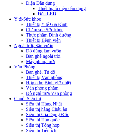
Điện Dân dụng
Thiết bị, tủ điện dân dụng
Đèn LED
Y tế-Sức khỏe
Thiết bị Y tế Gia Đình
Chăm sóc Sức khỏe
Thực phẩm Dinh dưỡng
Thiết bị Bệnh viện
Ngoài trời, Sân vườn
Đồ dùng làm vườn
Bàn ghế ngoài trời
Máy phun, tưới
Văn Phòng
Bàn ghế, Tủ đồ
Thiết bị Văn phòng
Hộp cơm,Bình giữ nhiệt
Văn phòng phẩm
Đồ nghỉ trưa Văn phòng
Chuỗi Siêu thị
Siêu thị Hàng Nhật
Siêu thị hàng Châu âu
Siêu thị Gia Dụng Đức
Siêu thị Hàn quốc
Siêu thị Tổng hợp
Siêu thị Tiện ích