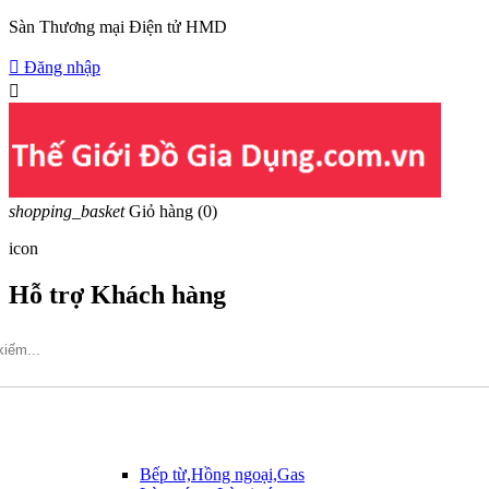
Sàn Thương mại Điện tử HMD

Đăng nhập

shopping_basket
Giỏ hàng
(0)
icon
Hỗ trợ Khách hàng
Hotline: 09317.456.44
Bếp từ,Hồng ngoại,Gas