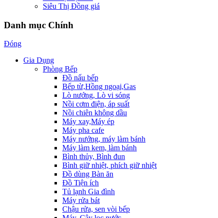
Siêu Thị Đồng giá
Danh mục Chính
Đóng
Gia Dụng
Phòng Bếp
Đồ nấu bếp
Bếp từ,Hồng ngoại,Gas
Lò nướng, Lò vi sóng
Nồi cơm điện, áp suất
Nồi chiên không dầu
Máy xay,Máy ép
Máy pha cafe
Máy nướng, máy làm bánh
Máy làm kem, làm bánh
Bình thủy, Bình đun
Bình giữ nhiệt, phích giữ nhiệt
Đồ dùng Bàn ăn
Đồ Tiện ích
Tủ lạnh Gia đình
Máy rửa bát
Chậu rửa, sen vòi bếp
Máy, Cây lọc nước