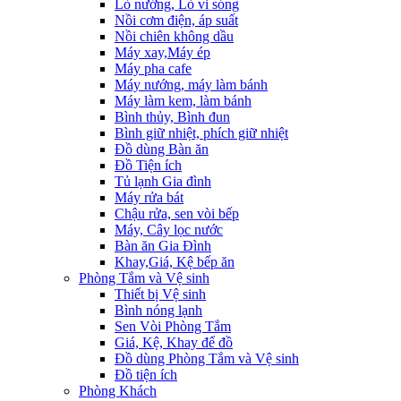
Lò nướng, Lò vi sóng
Nồi cơm điện, áp suất
Nồi chiên không dầu
Máy xay,Máy ép
Máy pha cafe
Máy nướng, máy làm bánh
Máy làm kem, làm bánh
Bình thủy, Bình đun
Bình giữ nhiệt, phích giữ nhiệt
Đồ dùng Bàn ăn
Đồ Tiện ích
Tủ lạnh Gia đình
Máy rửa bát
Chậu rửa, sen vòi bếp
Máy, Cây lọc nước
Bàn ăn Gia Đình
Khay,Giá, Kệ bếp ăn
Phòng Tắm và Vệ sinh
Thiết bị Vệ sinh
Bình nóng lạnh
Sen Vòi Phòng Tắm
Giá, Kệ, Khay để đồ
Đồ dùng Phòng Tắm và Vệ sinh
Đồ tiện ích
Phòng Khách