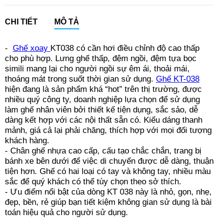
CHI TIẾT
MÔ TẢ
-
Ghế xoay
KT038 có cần hơi điều chỉnh độ cao thấp
cho phù hợp. Lưng ghế thấp, đệm ngồi, đệm tựa bọc
simili mang lại cho người ngồi sự êm ái, thoải mái,
thoáng mát trong suốt thời gian sử dụng.
Ghế KT-038
hiện đang là sản phẩm khá “hot” trên thị trường, được
nhiều quý công ty, doanh nghiệp lựa chọn để sử dụng
làm ghế nhân viên bởi thiết kế tiện dụng, sắc sảo, dễ
dàng kết hợp với các nội thất sẵn có. Kiểu dáng thanh
mảnh, giá cả lại phải chăng, thích hợp với mọi đối tượng
khách hàng.
- Chân ghế nhựa cao cấp, cấu tạo chắc chắn, trang bị
bánh xe bên dưới để việc di chuyển được dễ dàng, thuận
tiện hơn. Ghế có hai loại có tay và không tay, nhiều màu
sắc để quý khách có thể tùy chọn theo sở thích.
- Ưu điểm nổi bật của dòng KT 038 này là nhỏ, gọn, nhẹ,
đẹp, bền, rẻ giúp bạn tiết kiệm không gian sử dụng là bài
toán hiệu quả cho người sử dụng.