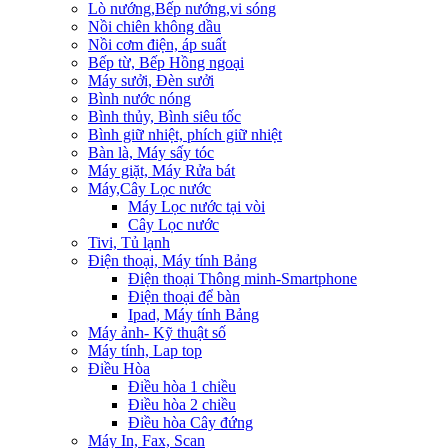
Lò nướng,Bếp nướng,vi sóng
Nồi chiên không dầu
Nồi cơm điện, áp suất
Bếp từ, Bếp Hồng ngoại
Máy sưởi, Đèn sưởi
Bình nước nóng
Bình thủy, Bình siêu tốc
Bình giữ nhiệt, phích giữ nhiệt
Bàn là, Máy sấy tóc
Máy giặt, Máy Rửa bát
Máy,Cây Lọc nước
Máy Lọc nước tại vòi
Cây Lọc nước
Tivi, Tủ lạnh
Điện thoại, Máy tính Bảng
Điện thoại Thông minh-Smartphone
Điện thoại để bàn
Ipad, Máy tính Bảng
Máy ảnh- Kỹ thuật số
Máy tính, Lap top
Điều Hòa
Điều hòa 1 chiều
Điều hòa 2 chiều
Điều hòa Cây đứng
Máy In, Fax, Scan