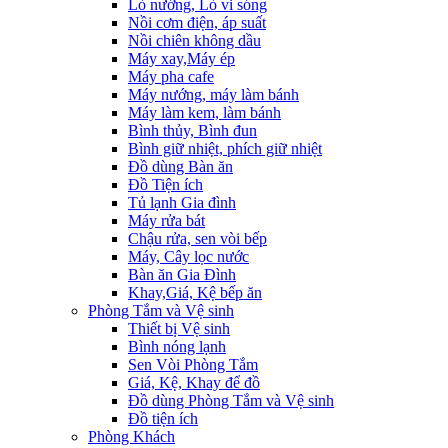
Lò nướng, Lò vi sóng
Nồi cơm điện, áp suất
Nồi chiên không dầu
Máy xay,Máy ép
Máy pha cafe
Máy nướng, máy làm bánh
Máy làm kem, làm bánh
Bình thủy, Bình đun
Bình giữ nhiệt, phích giữ nhiệt
Đồ dùng Bàn ăn
Đồ Tiện ích
Tủ lạnh Gia đình
Máy rửa bát
Chậu rửa, sen vòi bếp
Máy, Cây lọc nước
Bàn ăn Gia Đình
Khay,Giá, Kệ bếp ăn
Phòng Tắm và Vệ sinh
Thiết bị Vệ sinh
Bình nóng lạnh
Sen Vòi Phòng Tắm
Giá, Kệ, Khay để đồ
Đồ dùng Phòng Tắm và Vệ sinh
Đồ tiện ích
Phòng Khách