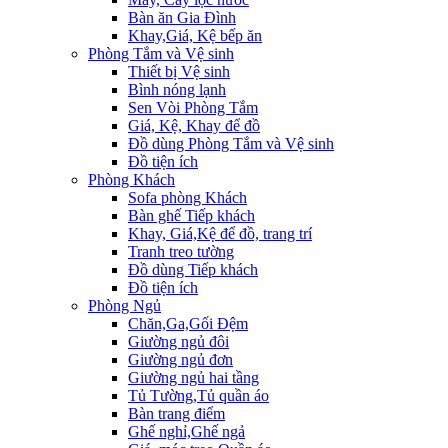
Bàn ăn Gia Đình
Khay,Giá, Kệ bếp ăn
Phòng Tắm và Vệ sinh
Thiết bị Vệ sinh
Bình nóng lạnh
Sen Vòi Phòng Tắm
Giá, Kệ, Khay để đồ
Đồ dùng Phòng Tắm và Vệ sinh
Đồ tiện ích
Phòng Khách
Sofa phòng Khách
Bàn ghế Tiếp khách
Khay, Giá,Kệ để đồ, trang trí
Tranh treo tường
Đồ dùng Tiếp khách
Đồ tiện ích
Phòng Ngủ
Chăn,Ga,Gối Đệm
Giường ngủ đôi
Giường ngủ đơn
Giường ngủ hai tầng
Tủ Tường,Tủ quần áo
Bàn trang điểm
Ghế nghỉ,Ghế ngả