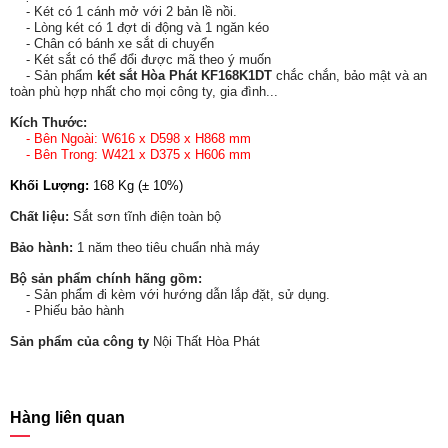
- Két có 1 cánh mở với 2 bản lề nồi.
- Lòng két có 1 đợt di động và 1 ngăn kéo
- Chân có bánh xe sắt di chuyển
- Két sắt có thể đổi được mã theo ý muốn
- Sản phẩm
két sắt Hòa Phát KF168K1DT
chắc chắn, bảo mật và an
toàn phù hợp nhất cho mọi công ty, gia đình...
Kích Thước:
- Bên Ngoài: W616 x D598 x H868 mm
- Bên Trong: W421 x D375 x H606 mm
Khối Lượng:
168
Kg (± 10%)
Chất liệu:
Sắt sơn tĩnh điện toàn bộ
Bảo hành:
1 năm theo tiêu chuẩn nhà máy
Bộ sản phẩm chính hãng gồm:
- Sản phẩm đi kèm với hướng dẫn lắp đặt, sử dụng.
- Phiếu bảo hành
Sản phẩm của công ty
Nội Thất Hòa Phát
Hàng liên quan