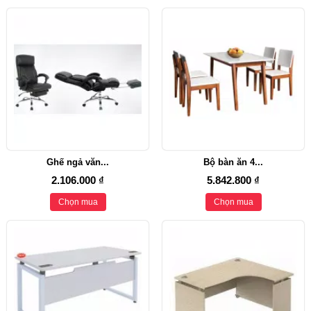
Ghế ngả văn...
Bộ bàn ăn 4...
2.106.000 ₫
5.842.800 ₫
Chọn mua
Chọn mua