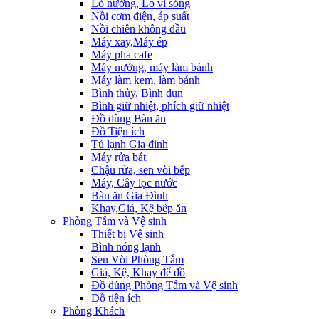
Lò nướng, Lò vi sóng
Nồi cơm điện, áp suất
Nồi chiên không dầu
Máy xay,Máy ép
Máy pha cafe
Máy nướng, máy làm bánh
Máy làm kem, làm bánh
Bình thủy, Bình đun
Bình giữ nhiệt, phích giữ nhiệt
Đồ dùng Bàn ăn
Đồ Tiện ích
Tủ lạnh Gia đình
Máy rửa bát
Chậu rửa, sen vòi bếp
Máy, Cây lọc nước
Bàn ăn Gia Đình
Khay,Giá, Kệ bếp ăn
Phòng Tắm và Vệ sinh
Thiết bị Vệ sinh
Bình nóng lạnh
Sen Vòi Phòng Tắm
Giá, Kệ, Khay để đồ
Đồ dùng Phòng Tắm và Vệ sinh
Đồ tiện ích
Phòng Khách