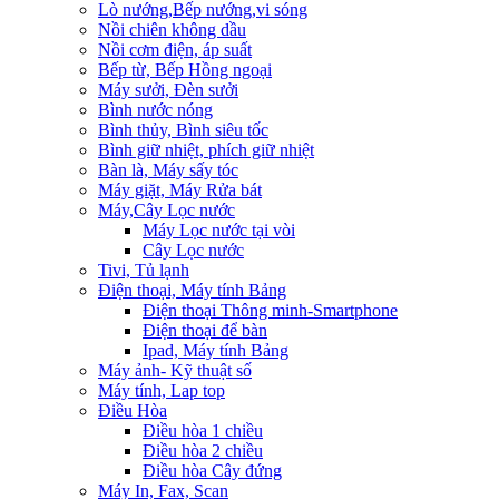
Lò nướng,Bếp nướng,vi sóng
Nồi chiên không dầu
Nồi cơm điện, áp suất
Bếp từ, Bếp Hồng ngoại
Máy sưởi, Đèn sưởi
Bình nước nóng
Bình thủy, Bình siêu tốc
Bình giữ nhiệt, phích giữ nhiệt
Bàn là, Máy sấy tóc
Máy giặt, Máy Rửa bát
Máy,Cây Lọc nước
Máy Lọc nước tại vòi
Cây Lọc nước
Tivi, Tủ lạnh
Điện thoại, Máy tính Bảng
Điện thoại Thông minh-Smartphone
Điện thoại để bàn
Ipad, Máy tính Bảng
Máy ảnh- Kỹ thuật số
Máy tính, Lap top
Điều Hòa
Điều hòa 1 chiều
Điều hòa 2 chiều
Điều hòa Cây đứng
Máy In, Fax, Scan