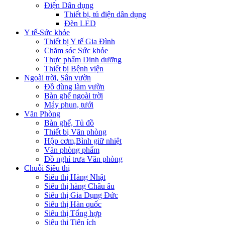
Điện Dân dụng
Thiết bị, tủ điện dân dụng
Đèn LED
Y tế-Sức khỏe
Thiết bị Y tế Gia Đình
Chăm sóc Sức khỏe
Thực phẩm Dinh dưỡng
Thiết bị Bệnh viện
Ngoài trời, Sân vườn
Đồ dùng làm vườn
Bàn ghế ngoài trời
Máy phun, tưới
Văn Phòng
Bàn ghế, Tủ đồ
Thiết bị Văn phòng
Hộp cơm,Bình giữ nhiệt
Văn phòng phẩm
Đồ nghỉ trưa Văn phòng
Chuỗi Siêu thị
Siêu thị Hàng Nhật
Siêu thị hàng Châu âu
Siêu thị Gia Dụng Đức
Siêu thị Hàn quốc
Siêu thị Tổng hợp
Siêu thị Tiện ích