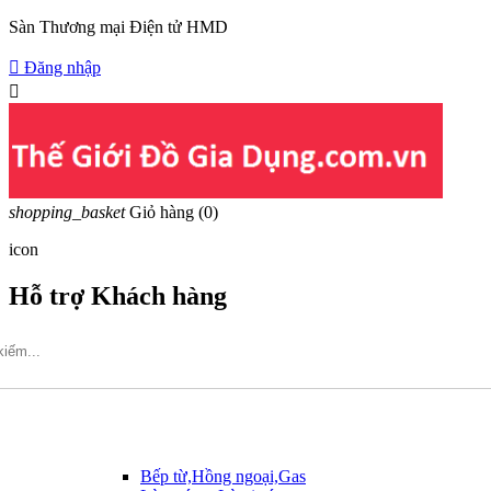
Sàn Thương mại Điện tử HMD

Đăng nhập

shopping_basket
Giỏ hàng
(0)
icon
Hỗ trợ Khách hàng
Hotline: 09317.456.44
Bếp từ,Hồng ngoại,Gas