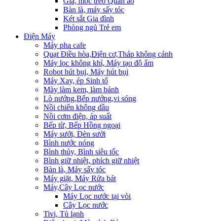
Giá, móc treo Quần áo
Bàn là, máy sấy tóc
Két sắt Gia đình
Phòng ngủ Trẻ em
Điện Máy
Máy pha cafe
Quạt Điều hòa,Điện cơ,Tháp không cánh
Máy lọc không khí, Máy tạo độ ẩm
Robot hút bụi, Máy hút bụi
Máy Xay, ép Sinh tố
Mày làm kem, làm bánh
Lò nướng,Bếp nướng,vi sóng
Nồi chiên không dầu
Nồi cơm điện, áp suất
Bếp từ, Bếp Hồng ngoại
Máy sưởi, Đèn sưởi
Bình nước nóng
Bình thủy, Bình siêu tốc
Bình giữ nhiệt, phích giữ nhiệt
Bàn là, Máy sấy tóc
Máy giặt, Máy Rửa bát
Máy,Cây Lọc nước
Máy Lọc nước tại vòi
Cây Lọc nước
Tivi, Tủ lạnh