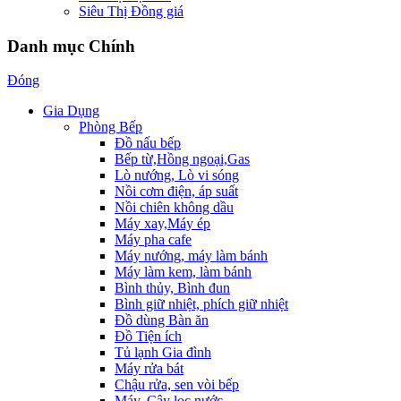
Siêu Thị Đồng giá
Danh mục Chính
Đóng
Gia Dụng
Phòng Bếp
Đồ nấu bếp
Bếp từ,Hồng ngoại,Gas
Lò nướng, Lò vi sóng
Nồi cơm điện, áp suất
Nồi chiên không dầu
Máy xay,Máy ép
Máy pha cafe
Máy nướng, máy làm bánh
Máy làm kem, làm bánh
Bình thủy, Bình đun
Bình giữ nhiệt, phích giữ nhiệt
Đồ dùng Bàn ăn
Đồ Tiện ích
Tủ lạnh Gia đình
Máy rửa bát
Chậu rửa, sen vòi bếp
Máy, Cây lọc nước