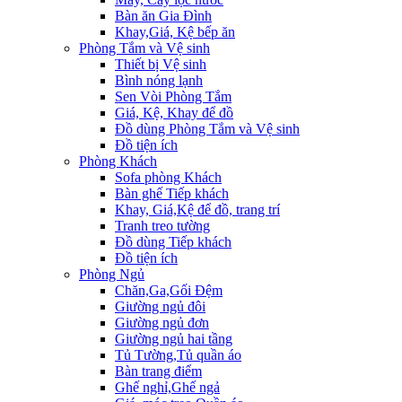
Bàn ăn Gia Đình
Khay,Giá, Kệ bếp ăn
Phòng Tắm và Vệ sinh
Thiết bị Vệ sinh
Bình nóng lạnh
Sen Vòi Phòng Tắm
Giá, Kệ, Khay để đồ
Đồ dùng Phòng Tắm và Vệ sinh
Đồ tiện ích
Phòng Khách
Sofa phòng Khách
Bàn ghế Tiếp khách
Khay, Giá,Kệ để đồ, trang trí
Tranh treo tường
Đồ dùng Tiếp khách
Đồ tiện ích
Phòng Ngủ
Chăn,Ga,Gối Đệm
Giường ngủ đôi
Giường ngủ đơn
Giường ngủ hai tầng
Tủ Tường,Tủ quần áo
Bàn trang điểm
Ghế nghỉ,Ghế ngả