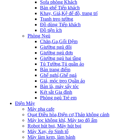
Sofa phòng Khách
Bàn ghế Tiếp khách
Khay, Giá,Kệ để đồ, trang trí
Tranh treo tường
Đồ dùng Tiếp khách
Đồ tiện ích
Phòng Ngủ
Chăn,Ga,Gối Đệm
Giường ngủ đôi
Giường ngủ đơn
Giường ngủ hai tầng
Tủ Tường,Tủ quần áo
Bàn trang điểm
Ghế nghỉ,Ghế ngả
Giá, móc treo Quần áo
Bàn là, máy sấy tóc
Két sắt Gia đình
Phòng ngủ Trẻ em
Điện Máy
Máy pha cafe
Quạt Điều hòa,Điện cơ,Tháp không cánh
Máy lọc không khí, Máy tạo độ ẩm
Robot hút bụi, Máy hút bụi
Máy Xay, ép Sinh tố
Mày làm kem, làm bánh