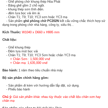
- Ghế phòng chờ khung thép Hòa Phát
- Băng ghế gồm 2 chỗ ngồi.
- khung thép sơn tĩnh điện.
- đệm tựa bọc vải êm ái.
- Chân T1; T9; T10; YC3 sơn hoặc YC3 mạ
- Sản phẩm
ghế phòng chờ PC202N
kết cấu vững chắc thích hợp sử
dụng trong phòng chờ nhà hàng, công ty, siêu thị...
Kích Thước:
W1040 x D660 x H995 mm
Chất liệu:
- Ghế khung thép
- Đệm tựa mút bọc vải
- Chân T1; T9; T10; YC3 Sơn hoặc chân YC3 mạ
+ Chân Sơn :
1,500,000 vnđ
+ Chân mạ: 1,635,000 vnđ
Bảo hành:
1 năm theo tiêu chuẩn nhà máy
Bộ sản phẩm chính hãng gồm:
- Sản phẩm đi kèm với hướng dẫn lắp đặt, sử dụng.
- Phiếu bảo hành
Chú ý:
Giá sản phẩm khác nhau tùy thuộc vào chất liệu chân sơn hay
chân mạ