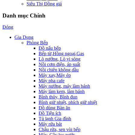
Siêu Thị Đồng giá
Danh mục Chính
Đóng
Gia Dụng
Phòng Bếp
Đồ nấu bếp
Bếp từ,Hồng ngoại,Gas
Lò nướng, Lò vi sóng
Nồi cơm điện, áp suất
Nồi chiên không dầu
Máy xay,Máy ép
Máy pha cafe
Máy nướng, máy làm bánh
Máy làm kem, làm bánh
Bình thủy, Bình đun
Bình giữ nhiệt, phích giữ nhiệt
Đồ dùng Bàn ăn
Đồ Tiện ích
Tủ lạnh Gia đình
Máy rửa bát
Chậu rửa, sen vòi bếp
Máy, Cây lọc nước