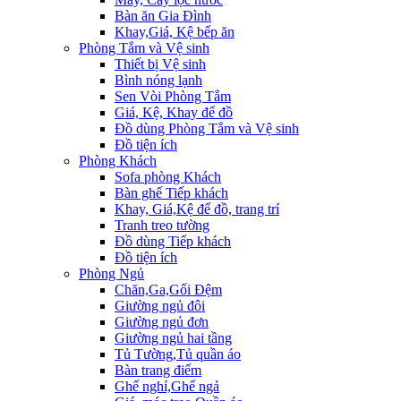
Bàn ăn Gia Đình
Khay,Giá, Kệ bếp ăn
Phòng Tắm và Vệ sinh
Thiết bị Vệ sinh
Bình nóng lạnh
Sen Vòi Phòng Tắm
Giá, Kệ, Khay để đồ
Đồ dùng Phòng Tắm và Vệ sinh
Đồ tiện ích
Phòng Khách
Sofa phòng Khách
Bàn ghế Tiếp khách
Khay, Giá,Kệ để đồ, trang trí
Tranh treo tường
Đồ dùng Tiếp khách
Đồ tiện ích
Phòng Ngủ
Chăn,Ga,Gối Đệm
Giường ngủ đôi
Giường ngủ đơn
Giường ngủ hai tầng
Tủ Tường,Tủ quần áo
Bàn trang điểm
Ghế nghỉ,Ghế ngả