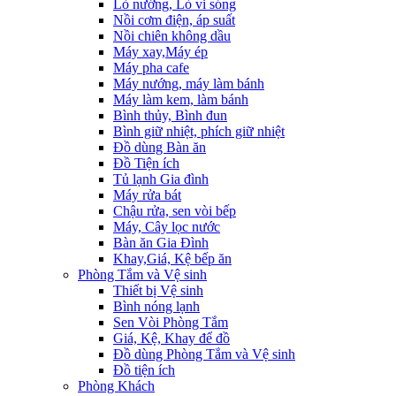
Lò nướng, Lò vi sóng
Nồi cơm điện, áp suất
Nồi chiên không dầu
Máy xay,Máy ép
Máy pha cafe
Máy nướng, máy làm bánh
Máy làm kem, làm bánh
Bình thủy, Bình đun
Bình giữ nhiệt, phích giữ nhiệt
Đồ dùng Bàn ăn
Đồ Tiện ích
Tủ lạnh Gia đình
Máy rửa bát
Chậu rửa, sen vòi bếp
Máy, Cây lọc nước
Bàn ăn Gia Đình
Khay,Giá, Kệ bếp ăn
Phòng Tắm và Vệ sinh
Thiết bị Vệ sinh
Bình nóng lạnh
Sen Vòi Phòng Tắm
Giá, Kệ, Khay để đồ
Đồ dùng Phòng Tắm và Vệ sinh
Đồ tiện ích
Phòng Khách