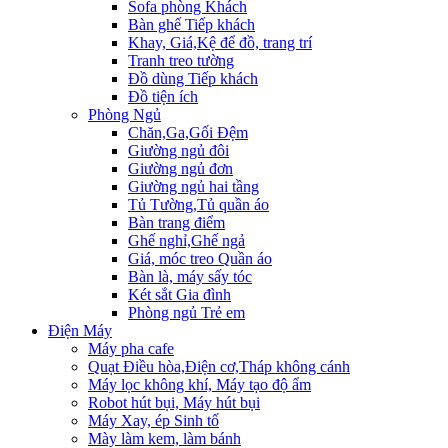
Sofa phòng Khách
Bàn ghế Tiếp khách
Khay, Giá,Kệ để đồ, trang trí
Tranh treo tường
Đồ dùng Tiếp khách
Đồ tiện ích
Phòng Ngủ
Chăn,Ga,Gối Đệm
Giường ngủ đôi
Giường ngủ đơn
Giường ngủ hai tầng
Tủ Tường,Tủ quần áo
Bàn trang điểm
Ghế nghỉ,Ghế ngả
Giá, móc treo Quần áo
Bàn là, máy sấy tóc
Két sắt Gia đình
Phòng ngủ Trẻ em
Điện Máy
Máy pha cafe
Quạt Điều hòa,Điện cơ,Tháp không cánh
Máy lọc không khí, Máy tạo độ ẩm
Robot hút bụi, Máy hút bụi
Máy Xay, ép Sinh tố
Mày làm kem, làm bánh