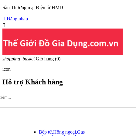
Sàn Thương mại Điện tử HMD

Đăng nhập

shopping_basket
Giỏ hàng
(0)
icon
Hỗ trợ Khách hàng
Hotline: 09317.456.44
Bếp từ,Hồng ngoại,Gas