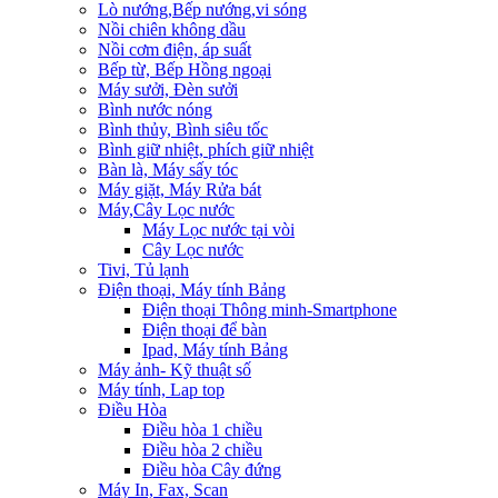
Lò nướng,Bếp nướng,vi sóng
Nồi chiên không dầu
Nồi cơm điện, áp suất
Bếp từ, Bếp Hồng ngoại
Máy sưởi, Đèn sưởi
Bình nước nóng
Bình thủy, Bình siêu tốc
Bình giữ nhiệt, phích giữ nhiệt
Bàn là, Máy sấy tóc
Máy giặt, Máy Rửa bát
Máy,Cây Lọc nước
Máy Lọc nước tại vòi
Cây Lọc nước
Tivi, Tủ lạnh
Điện thoại, Máy tính Bảng
Điện thoại Thông minh-Smartphone
Điện thoại để bàn
Ipad, Máy tính Bảng
Máy ảnh- Kỹ thuật số
Máy tính, Lap top
Điều Hòa
Điều hòa 1 chiều
Điều hòa 2 chiều
Điều hòa Cây đứng
Máy In, Fax, Scan