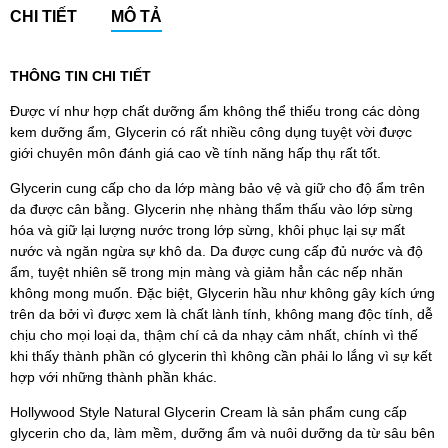
CHI TIẾT
MÔ TẢ
THÔNG TIN CHI TIẾT
Được ví như hợp chất dưỡng ẩm không thể thiếu trong các dòng
kem dưỡng ẩm, Glycerin có rất nhiều công dụng tuyệt vời được
giới chuyên môn đánh giá cao về tính năng hấp thụ rất tốt.
Glycerin cung cấp cho da lớp màng bảo vệ và giữ cho độ ẩm trên
da được cân bằng. Glycerin nhẹ nhàng thẩm thấu vào lớp sừng
hóa và giữ lại lượng nước trong lớp sừng, khôi phục lại sự mất
nước và ngăn ngừa sự khô da. Da được cung cấp đủ nước và độ
ẩm, tuyệt nhiên sẽ trong mịn màng và giảm hẳn các nếp nhăn
không mong muốn. Đặc biệt, Glycerin hầu như không gây kích ứng
trên da bởi vì được xem là chất lành tính, không mang độc tính, dễ
chịu cho mọi loại da, thậm chí cả da nhạy cảm nhất, chính vì thế
khi thấy thành phần có glycerin thì không cần phải lo lắng vì sự kết
hợp với những thành phần khác.
Hollywood Style Natural Glycerin Cream là sản phẩm cung cấp
glycerin cho da, làm mềm, dưỡng ẩm và nuôi dưỡng da từ sâu bên