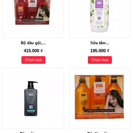
Bộ dầu gội,...
Sữa tắm...
415.000 ₫
195.000 ₫
Chọn mua
Chọn mua