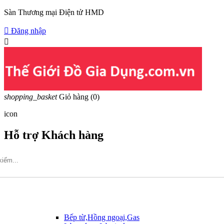
Sàn Thương mại Điện tử HMD

Đăng nhập

shopping_basket
Giỏ hàng
(0)
icon
Hỗ trợ Khách hàng
Hotline: 09317.456.44
Bếp từ,Hồng ngoại,Gas