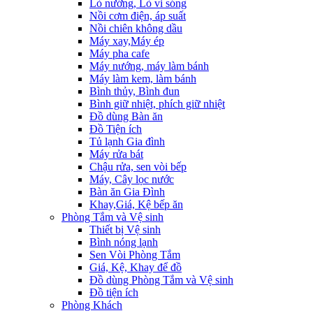
Lò nướng, Lò vi sóng
Nồi cơm điện, áp suất
Nồi chiên không dầu
Máy xay,Máy ép
Máy pha cafe
Máy nướng, máy làm bánh
Máy làm kem, làm bánh
Bình thủy, Bình đun
Bình giữ nhiệt, phích giữ nhiệt
Đồ dùng Bàn ăn
Đồ Tiện ích
Tủ lạnh Gia đình
Máy rửa bát
Chậu rửa, sen vòi bếp
Máy, Cây lọc nước
Bàn ăn Gia Đình
Khay,Giá, Kệ bếp ăn
Phòng Tắm và Vệ sinh
Thiết bị Vệ sinh
Bình nóng lạnh
Sen Vòi Phòng Tắm
Giá, Kệ, Khay để đồ
Đồ dùng Phòng Tắm và Vệ sinh
Đồ tiện ích
Phòng Khách