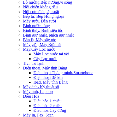
Lò nướng,Bếp nướng,vi sóng
Nồi chiên không dầu
Nồi cơm điện, áp suất
Bếp từ, Bếp Hồng ngoại
Máy sưởi, Đèn sưởi
Bình nước nóng
Bình thủy, Bình siêu tốc
Bình giữ nhiệt, phích giữ nhiệt
Bàn là, Máy sấy tóc
Máy giặt, Máy Rửa bát
Máy,Cây Lọc nước
Máy Lọc nước tại vòi
Cây Lọc nước
Tivi, Tủ lạnh
Điện thoại, Máy tính Bảng
Điện thoại Thông minh-Smartphone
Điện thoại để bàn
Ipad, Máy tính Bảng
Máy ảnh- Kỹ thuật số
Máy tính, Lap top
Điều Hòa
Điều hòa 1 chiều
Điều hòa 2 chiều
Điều hòa Cây đứng
Máy In, Fax, Scan