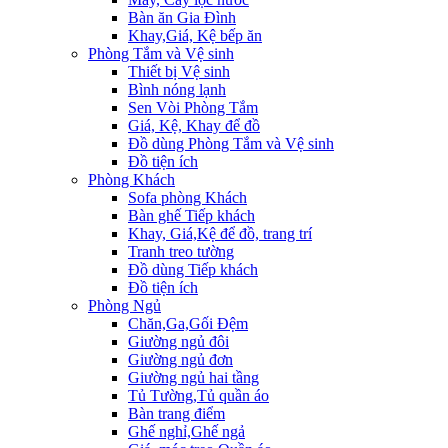
Bàn ăn Gia Đình
Khay,Giá, Kệ bếp ăn
Phòng Tắm và Vệ sinh
Thiết bị Vệ sinh
Bình nóng lạnh
Sen Vòi Phòng Tắm
Giá, Kệ, Khay để đồ
Đồ dùng Phòng Tắm và Vệ sinh
Đồ tiện ích
Phòng Khách
Sofa phòng Khách
Bàn ghế Tiếp khách
Khay, Giá,Kệ để đồ, trang trí
Tranh treo tường
Đồ dùng Tiếp khách
Đồ tiện ích
Phòng Ngủ
Chăn,Ga,Gối Đệm
Giường ngủ đôi
Giường ngủ đơn
Giường ngủ hai tầng
Tủ Tường,Tủ quần áo
Bàn trang điểm
Ghế nghỉ,Ghế ngả