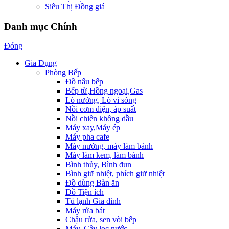
Siêu Thị Đồng giá
Danh mục Chính
Đóng
Gia Dụng
Phòng Bếp
Đồ nấu bếp
Bếp từ,Hồng ngoại,Gas
Lò nướng, Lò vi sóng
Nồi cơm điện, áp suất
Nồi chiên không dầu
Máy xay,Máy ép
Máy pha cafe
Máy nướng, máy làm bánh
Máy làm kem, làm bánh
Bình thủy, Bình đun
Bình giữ nhiệt, phích giữ nhiệt
Đồ dùng Bàn ăn
Đồ Tiện ích
Tủ lạnh Gia đình
Máy rửa bát
Chậu rửa, sen vòi bếp
Máy, Cây lọc nước