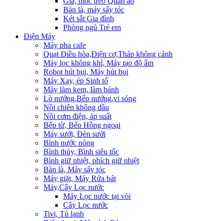
Giá, móc treo Quần áo
Bàn là, máy sấy tóc
Két sắt Gia đình
Phòng ngủ Trẻ em
Điện Máy
Máy pha cafe
Quạt Điều hòa,Điện cơ,Tháp không cánh
Máy lọc không khí, Máy tạo độ ẩm
Robot hút bụi, Máy hút bụi
Máy Xay, ép Sinh tố
Mày làm kem, làm bánh
Lò nướng,Bếp nướng,vi sóng
Nồi chiên không dầu
Nồi cơm điện, áp suất
Bếp từ, Bếp Hồng ngoại
Máy sưởi, Đèn sưởi
Bình nước nóng
Bình thủy, Bình siêu tốc
Bình giữ nhiệt, phích giữ nhiệt
Bàn là, Máy sấy tóc
Máy giặt, Máy Rửa bát
Máy,Cây Lọc nước
Máy Lọc nước tại vòi
Cây Lọc nước
Tivi, Tủ lạnh