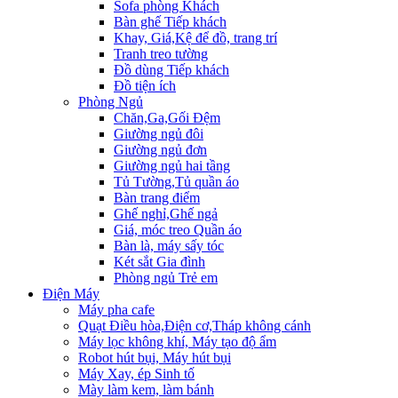
Sofa phòng Khách
Bàn ghế Tiếp khách
Khay, Giá,Kệ để đồ, trang trí
Tranh treo tường
Đồ dùng Tiếp khách
Đồ tiện ích
Phòng Ngủ
Chăn,Ga,Gối Đệm
Giường ngủ đôi
Giường ngủ đơn
Giường ngủ hai tầng
Tủ Tường,Tủ quần áo
Bàn trang điểm
Ghế nghỉ,Ghế ngả
Giá, móc treo Quần áo
Bàn là, máy sấy tóc
Két sắt Gia đình
Phòng ngủ Trẻ em
Điện Máy
Máy pha cafe
Quạt Điều hòa,Điện cơ,Tháp không cánh
Máy lọc không khí, Máy tạo độ ẩm
Robot hút bụi, Máy hút bụi
Máy Xay, ép Sinh tố
Mày làm kem, làm bánh