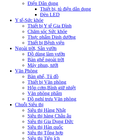
Điện Dân dụng
Thiết bị, tủ điện dân dụng
Đèn LED
Y tế-Sức khỏe
Thiết bị Y tế Gia Đình
Chăm sóc Sức khỏe
Thực phẩm Dinh dưỡng
Thiết bị Bệnh viện
Ngoài trời, Sân vườn
Đồ dùng làm vườn
Bàn ghế ngoài trời
Máy phun, tưới
Văn Phòng
Bàn ghế, Tủ đồ
Thiết bị Văn phòng
Hộp cơm,Bình giữ nhiệt
Văn phòng phẩm
Đồ nghỉ trưa Văn phòng
Chuỗi Siêu thị
Siêu thị Hàng Nhật
Siêu thị hàng Châu âu
Siêu thị Gia Dụng Đức
Siêu thị Hàn quốc
Siêu thị Tổng hợp
Siêu thị Tiện ích