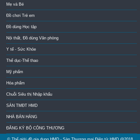
Mẹ và Bé
Đồ chơi Trẻ em
Đồ dùng Học tập
Nội thất, Đồ dùng Văn phòng
Y tế - Sức Khỏe
Thể dục-Thể thao
Mỹ phẩm
Hóa phẩm
Chuỗi Siêu thị Nhập khẩu
SÀN TMĐT HMD
NHÀ BÁN HÀNG
ĐĂNG KÝ BỘ CÔNG THƯƠNG
© Thế giới đồ gia dụng HMD - Sàn Thương mại Điện tử HMD @2018