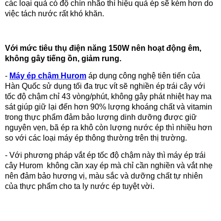
các loại quả có độ chín nhão thì hiệu quả ép sẽ kém hơn do
việc tách nước rất khó khăn.
Với mức tiêu thụ điện năng 150W nên hoạt động êm,
không gây tiếng ồn, giảm rung.
-
Máy ép chậm Hurom
áp dụng công nghệ tiên tiến của
Hàn Quốc sử dụng tối đa trục vít sẽ nghiền ép trái cây với
tốc độ chậm chỉ 43 vòng/phút, không gây phát nhiệt hay ma
sát giúp giữ lại đến hơn 90% lượng khoáng chất và vitamin
trong thực phẩm đảm bảo lượng dinh dưỡng được giữ
nguyên vẹn, bã ép ra khô còn lượng nước ép thì nhiều hơn
so với các loại máy ép thông thường trên thị trường.
- Với phương pháp vắt ép tốc độ chậm này thì máy ép trái
cây Hurom
không cần xay ép mà chỉ cần nghiền và vắt nhẹ
nên đảm bảo hương vị, màu sắc và dưỡng chất tự nhiên
của thực phẩm cho ta ly nước ép tuyệt vời.