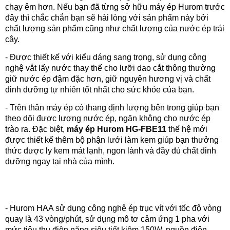
chạy êm hơn. Nếu bạn đã từng sở hữu máy ép Hurom trước
đây thì chắc chắn bạn sẽ hài lòng với sản phẩm này bởi
chất lượng sản phẩm cũng như chất lượng của nước ép trái
cây.
- Được thiết kế với kiểu dáng sang trọng, sử dụng công
nghệ vắt lấy nước thay thế cho lưỡi dao cắt thông thường
giữ nước ép đậm đặc hơn, giữ nguyên hương vị và chất
dinh dưỡng tự nhiên tốt nhất cho sức khỏe của bạn.
- Trên thân máy ép có thang định lượng bên trong giúp bạn
theo dõi được lượng nước ép, ngăn không cho nước ép
trào ra. Đặc biệt,
máy ép Hurom HG-FBE11
thế hệ mới
được thiết kế thêm bộ phận lưới làm kem giúp bạn thưởng
thức được ly kem mát lạnh, ngon lành và đầy đủ chất dinh
dưỡng ngay tại nhà của mình.
- Hurom HAA sử dụng công nghệ ép trục vít với tốc độ vòng
quay là 43 vòng/phút, sử dụng mô tơ cảm ứng 1 pha với
mức tiêu thụ điện năng siêu tiết kiệm 150W, nguồn điện