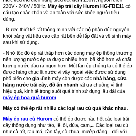
230V - 240V / 50Hz.
Máy ép trái cây Hurom HG-FBE11
có
cấu tạo chắc chắn và an toàn với sức khỏe người tiêu
dùng.
- Được thiết kế rất thông minh với các bộ phận đúc nguyên
khối bằng vật liệu cao cấp rất bền dễ lắp đặt và vệ sinh máy
sau khi sử dụng.
- Nhờ tốc độ ép rất thấp hơn các dòng máy ép thông thường
nên lượng nước ép ra được nhiều hơn, bã khô hơn và chất
lượng nước đầu ra ngon hơn. Một lần ép chúng ta có thể ép
được hàng chục lít nước vì vậy ngoài việc được sử dụng
phổ biến cho
gia đình
máy còn được các
nhà hàng, cửa
hàng nước trái cây
,
đồ ăn nhanh
rất ưa chuộng vì tính
hiệu quả, kinh tế trong suốt quả trình sử dụng lâu dài của
máy ép hoa quả hurom
.
Máy có thể ép rất nhiều các loại rau củ quả khác nhau.
Máy ép rau củ Hurom
có thể ép được hầu hết các loại trái
cây thông dụng như táo, lê, ổi, dứa, cam,... Các loại rau củ
như cà rốt, rau má, cần tây, cà chua, mướp đắng... đối với