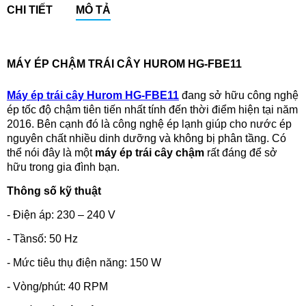
CHI TIẾT
MÔ TẢ
MÁY ÉP CHẬM TRÁI CÂY HUROM HG-FBE11
Máy ép trái cây Hurom HG-FBE11
đang sở hữu công nghệ
ép tốc độ chậm tiên tiến nhất tính đến thời điểm hiện tại năm
2016. Bên cạnh đó là công nghệ ép lạnh giúp cho nước ép
nguyên chất nhiều dinh dưỡng và không bị phân tầng. Có
thể nói đây là một
máy ép trái cây chậm
rất đáng để sở
hữu trong gia đình bạn.
Thông số kỹ thuật
- Điện áp: 230 – 240 V
- Tầnsố: 50 Hz
- Mức tiêu thụ điện năng: 150 W
- Vòng/phút: 40 RPM