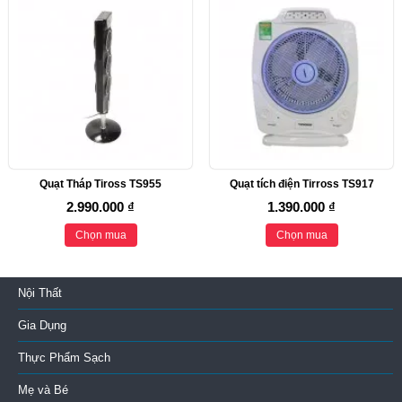
Quạt Tháp Tiross TS955
Quạt tích điện Tirross TS917
2.990.000 ₫
1.390.000 ₫
Chọn mua
Chọn mua
Nội Thất
Gia Dụng
Thực Phẩm Sạch
Mẹ và Bé