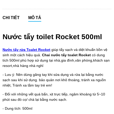
CHI TIẾT
MÔ TẢ
Nước tẩy toilet Rocket 500ml
Nước tẩy rửa Toalet Rocket
giúp tẩy sạch và diệt khuẩn bồn vệ
sinh một cách hiệu quả.
Chai nước tẩy toalet Rocket
có dung
tích 500ml phù hợp sử dụng tại nhà,gia đình,văn phòng,khách sạn
resort,nhà hàng nhà nghỉ
- Lưu ý: Nên dùng găng tay khi sửa dụng và rửa lại bằng nước
sạch sau khi sử dụng. bảo quản nơi khô thoáng, tránh xa nguồn
nhiệt, Tránh xa tầm tay trẻ em!
- Đối với những vết quá bẩn, xịt trực tiếp, ngâm khoảng từ 5~10
phút sau đó cọ/ chà lại bằng nước sạch.
- Dung tích: 500ml