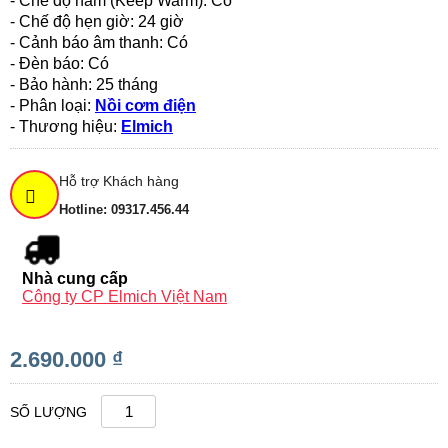
- Chế độ hâm (Keep Warm): Có
- Chế độ hẹn giờ: 24 giờ
- Cảnh báo âm thanh: Có
- Đèn báo: Có
- Bảo hành: 25 tháng
- Phân loại:
N
ồi
cơm đ
iệ
n
- Thương hiệ
u
:
Elmich
Hỗ trợ Khách hàng
Hotline: 09317.456.44
Nhà cung cấp
Công ty CP Elmich Việt Nam
2.690.000 ₫
SỐ LƯỢNG