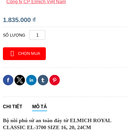
Công ty CP Elmich Việt Nam
1.835.000 ₫
SỐ LƯỢNG
CHỌN MUA
CHI TIẾT
MÔ TẢ
Bộ nồi phủ sứ an toàn đáy từ ELMICH ROYAL
CLASSIC EL-3700 SIZE 16, 20, 24CM