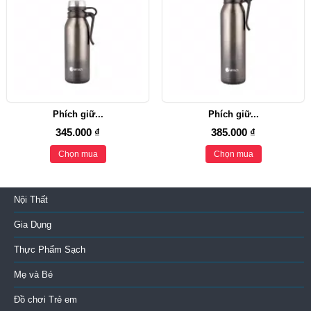
Phích giữ...
Phích giữ...
345.000 ₫
385.000 ₫
Chọn mua
Chọn mua
Nội Thất
Gia Dụng
Thực Phẩm Sạch
Mẹ và Bé
Đồ chơi Trẻ em