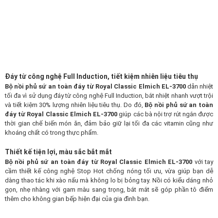
Đáy từ công nghệ Full Induction, tiết kiệm nhiên liệu tiêu thụ
Bộ nồi phủ sứ an toàn đáy từ Royal Classic Elmich EL-3700
dẫn nhiệt
tối đa vì sử dụng đáy từ công nghệ Full Induction, bắt nhiệt nhanh vượt trội
và tiết kiệm 30% lượng nhiên liệu tiêu thụ. Do đó,
Bộ nồi phủ sứ an toàn
đáy từ Royal Classic Elmich EL-3700​
giúp các bà nội trợ rút ngắn được
thời gian chế biến món ăn, đảm bảo giữ lại tối đa các vitamin cũng như
khoáng chất có trong thực phẩm.
Thiết kế tiện lợi, màu sắc bắt mắt
Bộ nồi phủ sứ an toàn đáy từ Royal Classic Elmich EL-3700
với tay
cầm thiết kế công nghệ Stop Hot chống nóng tối ưu, vừa giúp bạn dễ
dàng thao tác khi xào nấu mà không lo bị bỏng tay. Nồi có kiểu dáng nhỏ
gọn, nhẹ nhàng với gam màu sang trọng, bắt mắt sẽ góp phần tô điểm
thêm cho không gian bếp hiện đại của gia đình bạn.