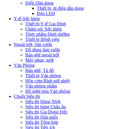
Điện Dân dụng
Thiết bị, tủ điện dân dụng
Đèn LED
Y tế-Sức khỏe
Thiết bị Y tế Gia Đình
Chăm sóc Sức khỏe
Thực phẩm Dinh dưỡng
Thiết bị Bệnh viện
Ngoài trời, Sân vườn
Đồ dùng làm vườn
Bàn ghế ngoài trời
Máy phun, tưới
Văn Phòng
Bàn ghế, Tủ đồ
Thiết bị Văn phòng
Hộp cơm,Bình giữ nhiệt
Văn phòng phẩm
Đồ nghỉ trưa Văn phòng
Chuỗi Siêu thị
Siêu thị Hàng Nhật
Siêu thị hàng Châu âu
Siêu thị Gia Dụng Đức
Siêu thị Hàn quốc
Siêu thị Tổng hợp
Siêu thị Tiện ích