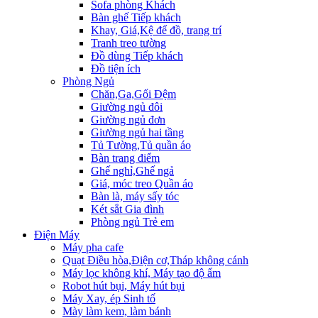
Sofa phòng Khách
Bàn ghế Tiếp khách
Khay, Giá,Kệ để đồ, trang trí
Tranh treo tường
Đồ dùng Tiếp khách
Đồ tiện ích
Phòng Ngủ
Chăn,Ga,Gối Đệm
Giường ngủ đôi
Giường ngủ đơn
Giường ngủ hai tầng
Tủ Tường,Tủ quần áo
Bàn trang điểm
Ghế nghỉ,Ghế ngả
Giá, móc treo Quần áo
Bàn là, máy sấy tóc
Két sắt Gia đình
Phòng ngủ Trẻ em
Điện Máy
Máy pha cafe
Quạt Điều hòa,Điện cơ,Tháp không cánh
Máy lọc không khí, Máy tạo độ ẩm
Robot hút bụi, Máy hút bụi
Máy Xay, ép Sinh tố
Mày làm kem, làm bánh