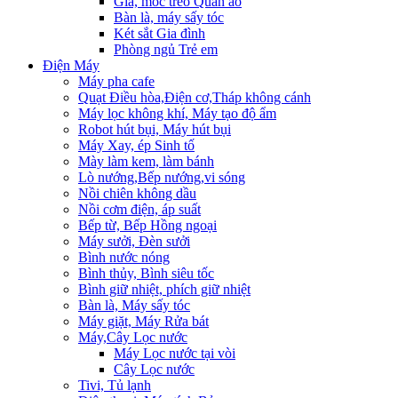
Giá, móc treo Quần áo
Bàn là, máy sấy tóc
Két sắt Gia đình
Phòng ngủ Trẻ em
Điện Máy
Máy pha cafe
Quạt Điều hòa,Điện cơ,Tháp không cánh
Máy lọc không khí, Máy tạo độ ẩm
Robot hút bụi, Máy hút bụi
Máy Xay, ép Sinh tố
Mày làm kem, làm bánh
Lò nướng,Bếp nướng,vi sóng
Nồi chiên không dầu
Nồi cơm điện, áp suất
Bếp từ, Bếp Hồng ngoại
Máy sưởi, Đèn sưởi
Bình nước nóng
Bình thủy, Bình siêu tốc
Bình giữ nhiệt, phích giữ nhiệt
Bàn là, Máy sấy tóc
Máy giặt, Máy Rửa bát
Máy,Cây Lọc nước
Máy Lọc nước tại vòi
Cây Lọc nước
Tivi, Tủ lạnh