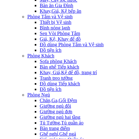
Bàn ăn Gia Đình
Khay,Giá, Kệ bếp ăn
Phòng Tắm và Vệ sinh
Thiết bị Vệ sinh
Bình nóng lạnh
Sen Vòi Phòng Tắm
Giá, Kệ, Khay để đồ
Đồ dùng Phòng Tắm và Vệ sinh
Đồ tiện ích
Phòng Khách
Sofa phòng Khách
Bàn ghế Tiếp khách
Khay, Giá,Kệ để đồ, trang trí
Tranh treo tường
Đồ dùng Tiếp khách
Đồ tiện ích
Phòng Ngủ
Chăn,Ga,Gối Đệm
Giường ngủ đôi
Giường ngủ đơn
Giường ngủ hai tầng
Tủ Tường,Tủ quần áo
Bàn trang điểm
Ghế nghỉ,Ghế ngả