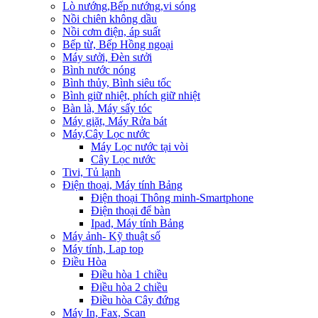
Lò nướng,Bếp nướng,vi sóng
Nồi chiên không dầu
Nồi cơm điện, áp suất
Bếp từ, Bếp Hồng ngoại
Máy sưởi, Đèn sưởi
Bình nước nóng
Bình thủy, Bình siêu tốc
Bình giữ nhiệt, phích giữ nhiệt
Bàn là, Máy sấy tóc
Máy giặt, Máy Rửa bát
Máy,Cây Lọc nước
Máy Lọc nước tại vòi
Cây Lọc nước
Tivi, Tủ lạnh
Điện thoại, Máy tính Bảng
Điện thoại Thông minh-Smartphone
Điện thoại để bàn
Ipad, Máy tính Bảng
Máy ảnh- Kỹ thuật số
Máy tính, Lap top
Điều Hòa
Điều hòa 1 chiều
Điều hòa 2 chiều
Điều hòa Cây đứng
Máy In, Fax, Scan