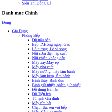
Siêu Thị Đồng giá
Danh mục Chính
Đóng
Gia Dụng
Phòng Bếp
Đồ nấu bếp
Bếp từ,Hồng ngoại,Gas
Lò nướng, Lò vi sóng
Nồi cơm điện, áp suất
Nồi chiên không dầu
Máy xay,Máy ép
Máy pha cafe
Máy nướng, máy làm bánh
Máy làm kem, làm bánh
Bình thủy, Bình đun
Bình giữ nhiệt, phích giữ nhiệt
Đồ dùng Bàn ăn
Đồ Tiện ích
Tủ lạnh Gia đình
Máy rửa bát
Chậu rửa, sen vòi bếp
Máy, Cây lọc nước