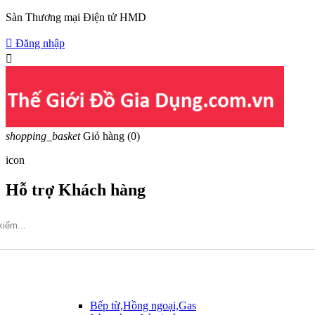
Sàn Thương mại Điện tử HMD

Đăng nhập

shopping_basket
Giỏ hàng
(0)
icon
Hỗ trợ Khách hàng
Hotline: 09317.456.44
Bếp từ,Hồng ngoại,Gas