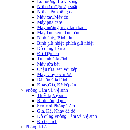
Lò nướng, Lò vi sóng
Nồi cơm điện, áp suất
Nồi chiên không dầu
Máy xay,Máy ép
Máy pha cafe
Máy nướng, máy làm bánh
Máy làm kem, làm bánh
Bình thủy, Bình đun
Bình giữ nhiệt, phích giữ nhiệt
Đồ dùng Bàn ăn
Đồ Tiện ích
Tủ lạnh Gia đình
Máy rửa bát
Chậu rửa, sen vòi bếp
Máy, Cây lọc nước
Bàn ăn Gia Đình
Khay,Giá, Kệ bếp ăn
Phòng Tắm và Vệ sinh
Thiết bị Vệ sinh
Bình nóng lạnh
Sen Vòi Phòng Tắm
Giá, Kệ, Khay để đồ
Đồ dùng Phòng Tắm và Vệ sinh
Đồ tiện ích
Phòng Khách