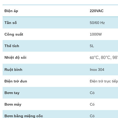
Điện áp
220VAC
Tần số
50/60 Hz
Công suất
1000W
Thể tích
5L
Nhiệt độ sôi
°C, 80°C, 9
60
Ruột bình
Inox 304
Điện trở đun
Điện trở trực tiế
Bơm tay
Có
Bơm máy
Có
Bơm bằng miệng cốc
Có