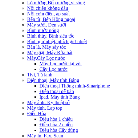
Lò nướng,Bếp nướng,vi sóng
Nồi chiên không dầu
Nồi cơm điện, áp suất
Bếp từ, Bếp Hồng ngoại
Máy sưởi, Đèn sưởi
Bình nước nóng
Bình thủy, Bình siêu tốc
Bình giữ nhiệt, phích giữ nhiệt
Bàn là, Máy sấy tóc
Máy giặt, Máy Rửa bát
Máy,Cây Lọc nước
Máy Lọc nước tại vòi
Cây Lọc nước
Tivi, Tủ lạnh
Điện thoại, Máy tính Bảng
Điện thoại Thông minh-Smartphone
Điện thoại để bàn
Ipad, Máy tính Bảng
Máy ảnh- Kỹ thuật số
Máy tính, Lap top
Điều Hòa
Điều hòa 1 chiều
Điều hòa 2 chiều
Điều hòa Cây đứng
Máy In, Fax, Scan