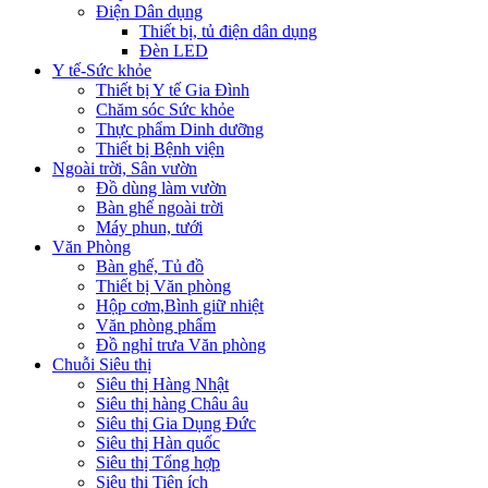
Điện Dân dụng
Thiết bị, tủ điện dân dụng
Đèn LED
Y tế-Sức khỏe
Thiết bị Y tế Gia Đình
Chăm sóc Sức khỏe
Thực phẩm Dinh dưỡng
Thiết bị Bệnh viện
Ngoài trời, Sân vườn
Đồ dùng làm vườn
Bàn ghế ngoài trời
Máy phun, tưới
Văn Phòng
Bàn ghế, Tủ đồ
Thiết bị Văn phòng
Hộp cơm,Bình giữ nhiệt
Văn phòng phẩm
Đồ nghỉ trưa Văn phòng
Chuỗi Siêu thị
Siêu thị Hàng Nhật
Siêu thị hàng Châu âu
Siêu thị Gia Dụng Đức
Siêu thị Hàn quốc
Siêu thị Tổng hợp
Siêu thị Tiện ích