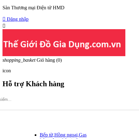
Sàn Thương mại Điện tử HMD

Đăng nhập

shopping_basket
Giỏ hàng
(0)
icon
Hỗ trợ Khách hàng
Hotline: 09317.456.44
Bếp từ,Hồng ngoại,Gas