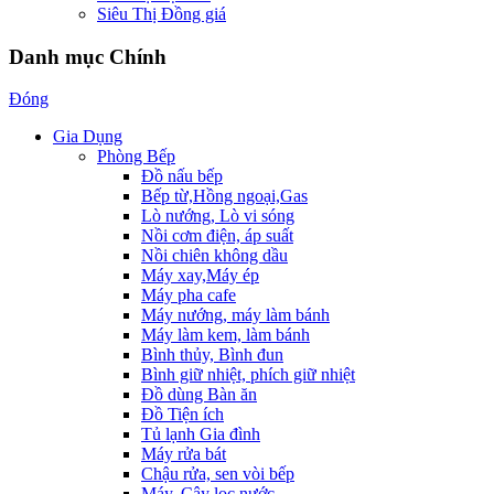
Siêu Thị Đồng giá
Danh mục Chính
Đóng
Gia Dụng
Phòng Bếp
Đồ nấu bếp
Bếp từ,Hồng ngoại,Gas
Lò nướng, Lò vi sóng
Nồi cơm điện, áp suất
Nồi chiên không dầu
Máy xay,Máy ép
Máy pha cafe
Máy nướng, máy làm bánh
Máy làm kem, làm bánh
Bình thủy, Bình đun
Bình giữ nhiệt, phích giữ nhiệt
Đồ dùng Bàn ăn
Đồ Tiện ích
Tủ lạnh Gia đình
Máy rửa bát
Chậu rửa, sen vòi bếp
Máy, Cây lọc nước