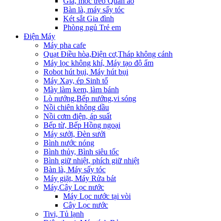
Giá, móc treo Quần áo
Bàn là, máy sấy tóc
Két sắt Gia đình
Phòng ngủ Trẻ em
Điện Máy
Máy pha cafe
Quạt Điều hòa,Điện cơ,Tháp không cánh
Máy lọc không khí, Máy tạo độ ẩm
Robot hút bụi, Máy hút bụi
Máy Xay, ép Sinh tố
Mày làm kem, làm bánh
Lò nướng,Bếp nướng,vi sóng
Nồi chiên không dầu
Nồi cơm điện, áp suất
Bếp từ, Bếp Hồng ngoại
Máy sưởi, Đèn sưởi
Bình nước nóng
Bình thủy, Bình siêu tốc
Bình giữ nhiệt, phích giữ nhiệt
Bàn là, Máy sấy tóc
Máy giặt, Máy Rửa bát
Máy,Cây Lọc nước
Máy Lọc nước tại vòi
Cây Lọc nước
Tivi, Tủ lạnh