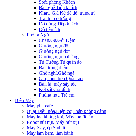
Sofa phòng Khách
Bàn ghế Tiếp khách
Khay, Giá,Kệ để đồ, trang trí
Tranh treo tường
Đồ dùng Tiếp khách
Đồ tiện ích
Phòng Ngủ
Chăn,Ga,Gối Đệm
Giường ngủ đôi
Giường ngủ đơn
Giường ngủ hai tầng
Tủ Tường,Tủ quần áo
Bàn trang điểm
Ghế nghỉ,Ghế ngả
Giá, móc treo Quần áo
Bàn là, máy sấy tóc
Két sắt Gia đình
Phòng ngủ Trẻ em
Điện Máy
Máy pha cafe
Quạt Điều hòa,Điện cơ,Tháp không cánh
Máy lọc không khí, Máy tạo độ ẩm
Robot hút bụi, Máy hút bụi
Máy Xay, ép Sinh tố
Mày làm kem, làm bánh