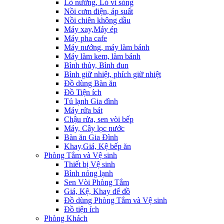
Lò nướng, Lò vi sóng
Nồi cơm điện, áp suất
Nồi chiên không dầu
Máy xay,Máy ép
Máy pha cafe
Máy nướng, máy làm bánh
Máy làm kem, làm bánh
Bình thủy, Bình đun
Bình giữ nhiệt, phích giữ nhiệt
Đồ dùng Bàn ăn
Đồ Tiện ích
Tủ lạnh Gia đình
Máy rửa bát
Chậu rửa, sen vòi bếp
Máy, Cây lọc nước
Bàn ăn Gia Đình
Khay,Giá, Kệ bếp ăn
Phòng Tắm và Vệ sinh
Thiết bị Vệ sinh
Bình nóng lạnh
Sen Vòi Phòng Tắm
Giá, Kệ, Khay để đồ
Đồ dùng Phòng Tắm và Vệ sinh
Đồ tiện ích
Phòng Khách