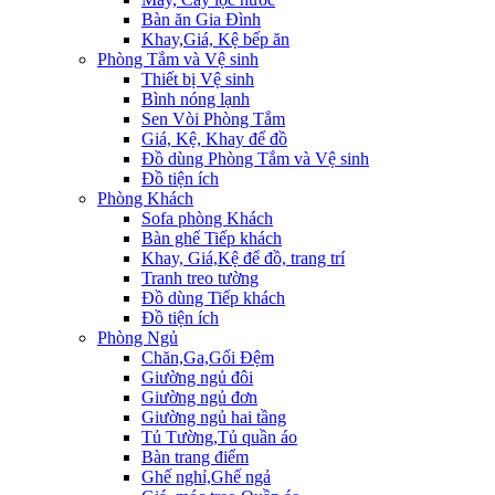
Bàn ăn Gia Đình
Khay,Giá, Kệ bếp ăn
Phòng Tắm và Vệ sinh
Thiết bị Vệ sinh
Bình nóng lạnh
Sen Vòi Phòng Tắm
Giá, Kệ, Khay để đồ
Đồ dùng Phòng Tắm và Vệ sinh
Đồ tiện ích
Phòng Khách
Sofa phòng Khách
Bàn ghế Tiếp khách
Khay, Giá,Kệ để đồ, trang trí
Tranh treo tường
Đồ dùng Tiếp khách
Đồ tiện ích
Phòng Ngủ
Chăn,Ga,Gối Đệm
Giường ngủ đôi
Giường ngủ đơn
Giường ngủ hai tầng
Tủ Tường,Tủ quần áo
Bàn trang điểm
Ghế nghỉ,Ghế ngả