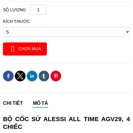
SỐ LƯỢNG
KÍCH THƯỚC
CHỌN MUA
CHI TIẾT
MÔ TẢ
BỘ CỐC SỨ ALESSI ALL TIME AGV29, 4
CHIẾC