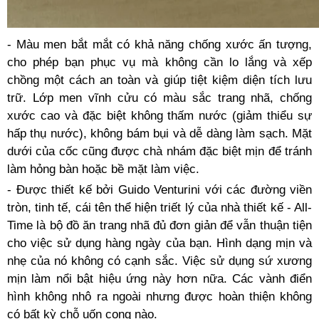
- Màu men bắt mắt có khả năng chống xước ấn tượng,
cho phép bạn phục vụ mà không cần lo lắng và xếp
chồng một cách an toàn và giúp tiệt kiệm diện tích lưu
trữ. Lớp men vĩnh cửu có màu sắc trang nhã, chống
xước cao và đặc biệt không thấm nước (giảm thiểu sự
hấp thụ nước), không bám bụi và dễ dàng làm sạch. Mặt
dưới của cốc cũng được chà nhám đặc biệt mịn để tránh
làm hỏng bàn hoặc bề mặt làm việc.
- Được thiết kế bởi Guido Venturini với các đường viền
tròn, tinh tế, cái tên thể hiện triết lý của nhà thiết kế - All-
Time là bộ đồ ăn trang nhã đủ đơn giản để vẫn thuận tiện
cho việc sử dụng hàng ngày của bạn. Hình dạng mịn và
nhẹ của nó không có cạnh sắc. Việc sử dụng sứ xương
mịn làm nổi bật hiệu ứng này hơn nữa. Các vành điển
hình không nhô ra ngoài nhưng được hoàn thiện không
có bất kỳ chỗ uốn cong nào.