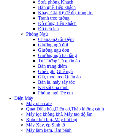
Sofa phòng Khách
Bàn ghế Tiếp khách
Khay, Giá,Kệ để đồ, trang trí
Tranh treo tường
Đồ dùng Tiếp khách
Đồ tiện ích
Phòng Ngủ
Chăn,Ga,Gối Đệm
Giường ngủ đôi
Giường ngủ đơn
Giường ngủ hai tầng
Tủ Tường,Tủ quần áo
Bàn trang điểm
Ghế nghỉ,Ghế ngả
Giá, móc treo Quần áo
Bàn là, máy sấy tóc
Két sắt Gia đình
Phòng ngủ Trẻ em
Điện Máy
Máy pha cafe
Quạt Điều hòa,Điện cơ,Tháp không cánh
Máy lọc không khí, Máy tạo độ ẩm
Robot hút bụi, Máy hút bụi
Máy Xay, ép Sinh tố
Mày làm kem, làm bánh