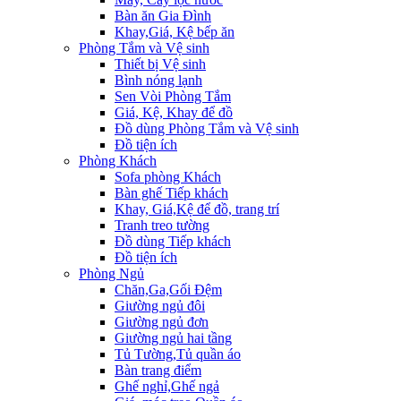
Bàn ăn Gia Đình
Khay,Giá, Kệ bếp ăn
Phòng Tắm và Vệ sinh
Thiết bị Vệ sinh
Bình nóng lạnh
Sen Vòi Phòng Tắm
Giá, Kệ, Khay để đồ
Đồ dùng Phòng Tắm và Vệ sinh
Đồ tiện ích
Phòng Khách
Sofa phòng Khách
Bàn ghế Tiếp khách
Khay, Giá,Kệ để đồ, trang trí
Tranh treo tường
Đồ dùng Tiếp khách
Đồ tiện ích
Phòng Ngủ
Chăn,Ga,Gối Đệm
Giường ngủ đôi
Giường ngủ đơn
Giường ngủ hai tầng
Tủ Tường,Tủ quần áo
Bàn trang điểm
Ghế nghỉ,Ghế ngả