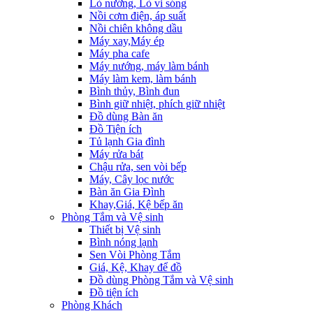
Lò nướng, Lò vi sóng
Nồi cơm điện, áp suất
Nồi chiên không dầu
Máy xay,Máy ép
Máy pha cafe
Máy nướng, máy làm bánh
Máy làm kem, làm bánh
Bình thủy, Bình đun
Bình giữ nhiệt, phích giữ nhiệt
Đồ dùng Bàn ăn
Đồ Tiện ích
Tủ lạnh Gia đình
Máy rửa bát
Chậu rửa, sen vòi bếp
Máy, Cây lọc nước
Bàn ăn Gia Đình
Khay,Giá, Kệ bếp ăn
Phòng Tắm và Vệ sinh
Thiết bị Vệ sinh
Bình nóng lạnh
Sen Vòi Phòng Tắm
Giá, Kệ, Khay để đồ
Đồ dùng Phòng Tắm và Vệ sinh
Đồ tiện ích
Phòng Khách