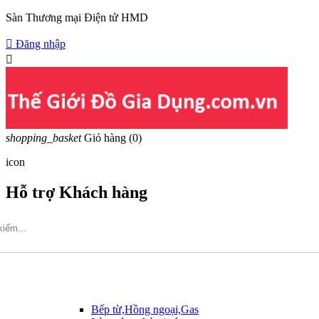
Sàn Thương mại Điện tử HMD

Đăng nhập

shopping_basket
Giỏ hàng
(0)
icon
Hỗ trợ Khách hàng
Hotline: 09317.456.44
Bếp từ,Hồng ngoại,Gas