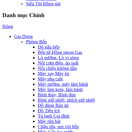
Siêu Thị Đồng giá
Danh mục Chính
Đóng
Gia Dụng
Phòng Bếp
Đồ nấu bếp
Bếp từ,Hồng ngoại,Gas
Lò nướng, Lò vi sóng
Nồi cơm điện, áp suất
Nồi chiên không dầu
Máy xay,Máy ép
Máy pha cafe
Máy nướng, máy làm bánh
Máy làm kem, làm bánh
Bình thủy, Bình đun
Bình giữ nhiệt, phích giữ nhiệt
Đồ dùng Bàn ăn
Đồ Tiện ích
Tủ lạnh Gia đình
Máy rửa bát
Chậu rửa, sen vòi bếp
Máy, Cây lọc nước