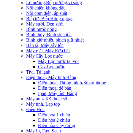
Lò nướng,Bếp nướng,vi sóng
Nồi chiên không dầu
Nồi cơm điện, áp suất
Bếp từ, Bếp Hồng ngoại
Máy sưởi, Đèn sưởi
Bình nước nóng
Bình thủy, Bình siêu tốc
Bình giữ nhiệt, phích giữ nhiệt
Bàn là, Máy sấy tóc
Máy giặt, Máy Rửa bát
Máy,Cây Lọc nước
Máy Lọc nước tại vòi
Cây Lọc nước
Tivi, Tủ lạnh
Điện thoại, Máy tính Bảng
Điện thoại Thông minh-Smartphone
Điện thoại để bàn
Ipad, Máy tính Bảng
Máy ảnh- Kỹ thuật số
Máy tính, Lap top
Điều Hòa
Điều hòa 1 chiều
Điều hòa 2 chiều
Điều hòa Cây đứng
Máy In, Fax, Scan