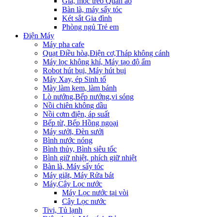
Giá, móc treo Quần áo
Bàn là, máy sấy tóc
Két sắt Gia đình
Phòng ngủ Trẻ em
Điện Máy
Máy pha cafe
Quạt Điều hòa,Điện cơ,Tháp không cánh
Máy lọc không khí, Máy tạo độ ẩm
Robot hút bụi, Máy hút bụi
Máy Xay, ép Sinh tố
Mày làm kem, làm bánh
Lò nướng,Bếp nướng,vi sóng
Nồi chiên không dầu
Nồi cơm điện, áp suất
Bếp từ, Bếp Hồng ngoại
Máy sưởi, Đèn sưởi
Bình nước nóng
Bình thủy, Bình siêu tốc
Bình giữ nhiệt, phích giữ nhiệt
Bàn là, Máy sấy tóc
Máy giặt, Máy Rửa bát
Máy,Cây Lọc nước
Máy Lọc nước tại vòi
Cây Lọc nước
Tivi, Tủ lạnh