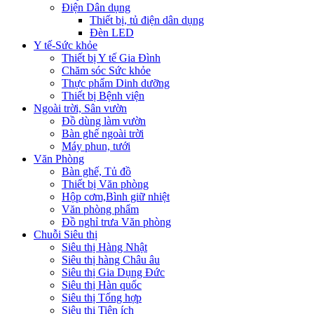
Điện Dân dụng
Thiết bị, tủ điện dân dụng
Đèn LED
Y tế-Sức khỏe
Thiết bị Y tế Gia Đình
Chăm sóc Sức khỏe
Thực phẩm Dinh dưỡng
Thiết bị Bệnh viện
Ngoài trời, Sân vườn
Đồ dùng làm vườn
Bàn ghế ngoài trời
Máy phun, tưới
Văn Phòng
Bàn ghế, Tủ đồ
Thiết bị Văn phòng
Hộp cơm,Bình giữ nhiệt
Văn phòng phẩm
Đồ nghỉ trưa Văn phòng
Chuỗi Siêu thị
Siêu thị Hàng Nhật
Siêu thị hàng Châu âu
Siêu thị Gia Dụng Đức
Siêu thị Hàn quốc
Siêu thị Tổng hợp
Siêu thị Tiện ích