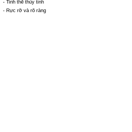
- Tinh thể thủy tinh
- Rực rỡ và rõ ràng