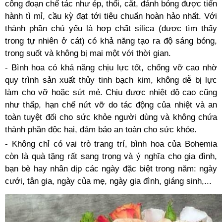
công đoạn chế tác như ép, thổi, cắt, đánh bóng được tiến
hành tì mỉ, cầu kỳ đạt tới tiêu chuẩn hoàn hảo nhất. Với
thành phần chủ yếu là hợp chất silica (được tìm thấy
trong tự nhiên ở cát) có khả năng tạo ra độ sáng bóng,
trong suốt và không bị mai một với thời gian.
- Bình hoa có khả năng chịu lực tốt, chống vỡ cao nhờ
quy trình sản xuất thủy tinh bạch kim, không dễ bị lực
làm cho vỡ hoặc sứt mẻ. Chịu được nhiệt độ cao cũng
như thấp, hạn chế nứt vỡ do tác động của nhiệt và an
toàn tuyệt đối cho sức khỏe người dùng và không chứa
thành phần độc hại, đảm bảo an toàn cho sức khỏe.
- Không chỉ có vai trò trang trí, bình hoa của Bohemia
còn là quà tặng rất sang trọng và ý nghĩa cho gia đình,
bạn bè hay nhân dịp các ngày đặc biệt trong năm: ngày
cưới, tân gia, ngày của mẹ, ngày gia đình, giáng sinh,...