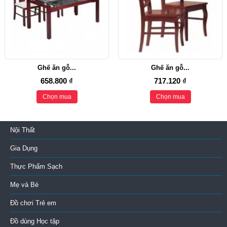
Ghế ăn gỗ...
Ghế ăn gỗ...
658.800 ₫
717.120 ₫
Chọn mua
Chọn mua
Nội Thất
Gia Dụng
Thực Phẩm Sạch
Mẹ và Bé
Đồ chơi Trẻ em
Đồ dùng Học tập