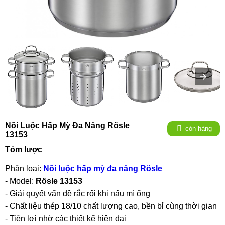
Nồi Luộc Hấp Mỳ Đa Năng Rösle
còn hàng
13153
Tóm lược
Phân loại:
Nồi luộc hấp mỳ đa năng Rösle
- Model:
Rösle 13153
- Giải quyết vấn đề rắc rối khi nấu mì ống
- Chất liệu thép 18/10 chất lượng cao, bền bỉ cùng thời gian
- Tiện lợi nhờ các thiết kế hiện đại