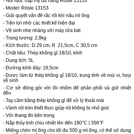
- Nồi luộc hấp mỳ đa năng Rösle 13153
- Model: Rösle 13153
- Giải quyết vấn đề rắc rối khi nấu mì ống
- Tiện lợi nhờ các thiết kế hiện đại
- Vệ sinh nhẹ nhàng với máy rửa bát
- Trọng lượng: 2,9kg
- Kích thước: D 29 cm, R
21,5cm, C 30.5 cm
- Chất liệu: Thép không gỉ 18/10, kính
- Dung tích: 5L
- Đường kính đáy: 18,5cm
- Được làm từ thép không gỉ 18/10, trung tính về mùi vị, hợp
vệ sinh
- Cơ sở đóng gói với lõi nhôm để phân phối và giữ nhiệt
đều
- Tay cầm bằng thép không gỉ để xử lý thoải mái
- Vành rót tròn thiết thực giúp rót không bị nhỏ giọt
- Với thang đo bên trong
- Nắp thủy tinh chịu nhiệt lên đến 180°C | 356°F
- Miếng chèn mì ống cho tối đa 500 g mì ống, có thể sử dụng