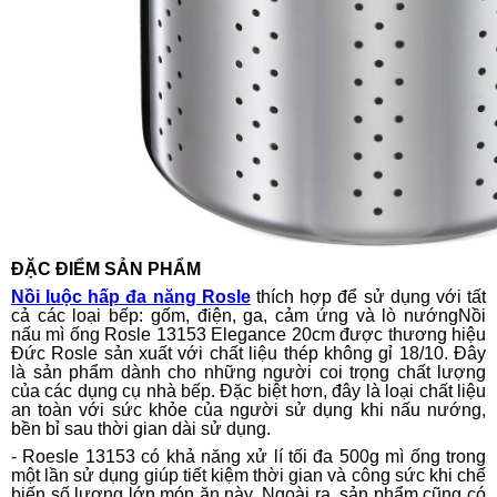
ĐẶC ĐIỂM SẢN PHẨM
Nồi luộc hấp đa năng Rosle
thích hợp để sử dụng với tất
cả các loại bếp: gốm, điện, ga, cảm ứng và lò nướngNồi
nấu mì ống Rosle 13153 Elegance 20cm được thương hiệu
Đức Rosle sản xuất với chất liệu thép không gỉ 18/10. Đây
là sản phẩm dành cho những người coi trọng chất lượng
của các dụng cụ nhà bếp. Đặc biệt hơn, đây là loại chất liệu
an toàn với sức khỏe của người sử dụng khi nấu nướng,
bền bỉ sau thời gian dài sử dụng.
- Roesle 13153 có khả năng xử lí tối đa 500g mì ống trong
một lần sử dụng giúp tiết kiệm thời gian và công sức khi chế
biến số lượng lớn món ăn này. Ngoài ra, sản phẩm cũng có