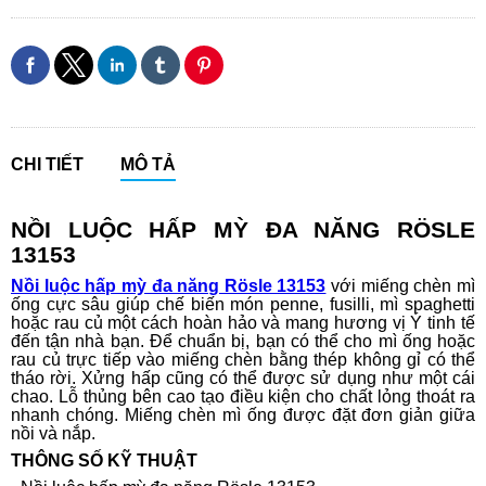
CHI TIẾT
MÔ TẢ
NỒI LUỘC HẤP MỲ ĐA NĂNG RÖSLE
13153
Nồi luộc hấp mỳ đa năng Rösle 13153
với miếng chèn mì
ống cực sâu giúp chế biến món penne, fusilli, mì spaghetti
hoặc rau củ một cách hoàn hảo và mang hương vị Ý tinh tế
đến tận nhà bạn. Để chuẩn bị, bạn có thể cho mì ống hoặc
rau củ trực tiếp vào miếng chèn bằng thép không gỉ có thể
tháo rời. Xửng hấp cũng có thể được sử dụng như một cái
chao. Lỗ thủng bên cao tạo điều kiện cho chất lỏng thoát ra
nhanh chóng. Miếng chèn mì ống được đặt đơn giản giữa
nồi và nắp.
THÔNG SỐ KỸ THUẬT