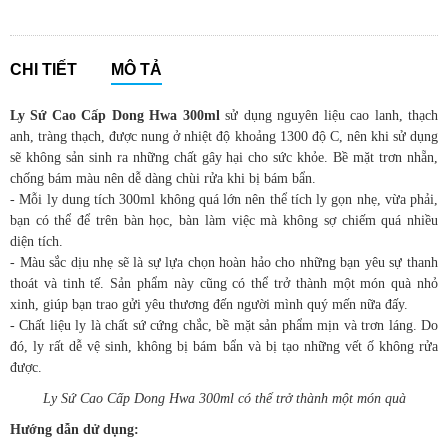
CHI TIẾT
MÔ TẢ
Ly Sứ Cao Cấp Dong Hwa 300ml
sử dụng nguyên liệu cao lanh, thạch
anh, tràng thạch, được nung ở nhiệt độ khoảng 1300 độ C, nên khi sử dụng
sẽ không sản sinh ra những chất gây hại cho sức khỏe. Bề mặt trơn nhẵn,
chống bám màu nên dễ dàng chùi rửa khi bị bám bẩn.
- Mỗi ly dung tích 300ml không quá lớn nên thể tích ly gọn nhẹ, vừa phải,
bạn có thể để trên bàn học, bàn làm việc mà không sợ chiếm quá nhiều
diện tích.
- Màu sắc dịu nhẹ sẽ là sự lựa chọn hoàn hảo cho những bạn yêu sự thanh
thoát và tinh tế. Sản phẩm này cũng có thể trở thành một món quà nhỏ
xinh, giúp bạn trao gửi yêu thương đến người mình quý mến nữa đấy.
- Chất liệu ly là chất sứ cứng chắc, bề mặt sản phẩm mịn và trơn láng. Do
đó, ly rất dễ vệ sinh, không bị bám bẩn và bị tạo những vết ố không rửa
được.
Ly Sứ Cao Cấp Dong Hwa 300ml có thể trở thành một món quà
Hướng dẫn dử dụng: