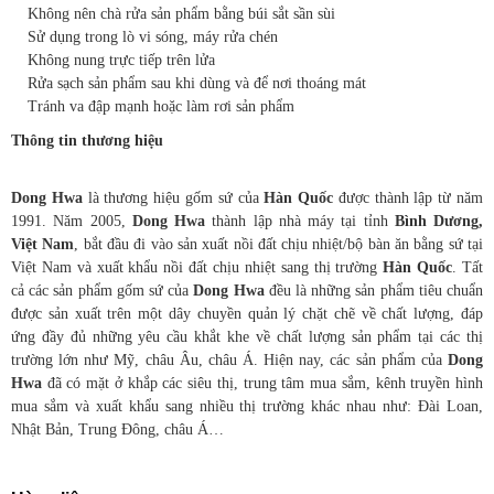
Không nên chà rửa sản phẩm bằng búi sắt sần sùi
Sử dụng trong lò vi sóng, máy rửa chén
Không nung trực tiếp trên lửa
Rửa sạch sản phẩm sau khi dùng và để nơi thoáng mát
Tránh va đập mạnh hoặc làm rơi sản phẩm
Thông tin thương hiệu
Dong Hwa
là thương hiệu gốm sứ của
Hàn Quốc
được thành lập từ năm
1991. Năm 2005,
Dong Hwa
thành lập nhà máy tại tỉnh
Bình Dương,
Việt Nam
, bắt đầu đi vào sản xuất nồi đất chịu nhiệt/bộ bàn ăn bằng sứ tại
Việt Nam và xuất khẩu nồi đất chịu nhiệt sang thị trường
Hàn Quốc
. Tất
cả các sản phẩm gốm sứ của
Dong Hwa
đều là những sản phẩm tiêu chuẩn
được sản xuất trên một dây chuyền quản lý chặt chẽ về chất lượng, đáp
ứng đầy đủ những yêu cầu khắt khe về chất lượng sản phẩm tại các thị
trường lớn như Mỹ, châu Âu, châu Á. Hiện nay, các sản phẩm của
Dong
Hwa
đã có mặt ở khắp các siêu thị, trung tâm mua sắm, kênh truyền hình
mua sắm và xuất khẩu sang nhiều thị trường khác nhau như: Đài Loan,
Nhật Bản, Trung Đông, châu Á…