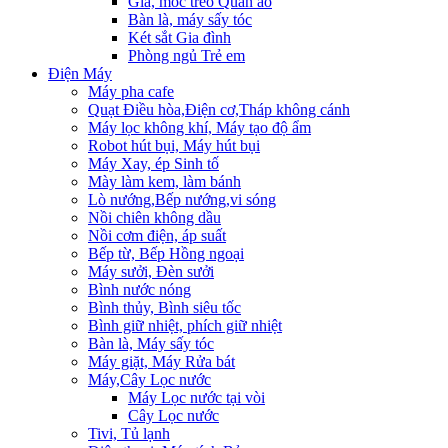
Giá, móc treo Quần áo
Bàn là, máy sấy tóc
Két sắt Gia đình
Phòng ngủ Trẻ em
Điện Máy
Máy pha cafe
Quạt Điều hòa,Điện cơ,Tháp không cánh
Máy lọc không khí, Máy tạo độ ẩm
Robot hút bụi, Máy hút bụi
Máy Xay, ép Sinh tố
Mày làm kem, làm bánh
Lò nướng,Bếp nướng,vi sóng
Nồi chiên không dầu
Nồi cơm điện, áp suất
Bếp từ, Bếp Hồng ngoại
Máy sưởi, Đèn sưởi
Bình nước nóng
Bình thủy, Bình siêu tốc
Bình giữ nhiệt, phích giữ nhiệt
Bàn là, Máy sấy tóc
Máy giặt, Máy Rửa bát
Máy,Cây Lọc nước
Máy Lọc nước tại vòi
Cây Lọc nước
Tivi, Tủ lạnh