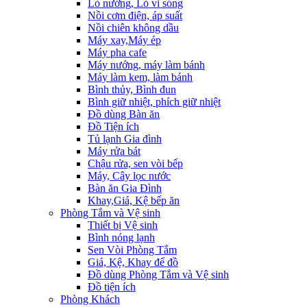
Lò nướng, Lò vi sóng
Nồi cơm điện, áp suất
Nồi chiên không dầu
Máy xay,Máy ép
Máy pha cafe
Máy nướng, máy làm bánh
Máy làm kem, làm bánh
Bình thủy, Bình đun
Bình giữ nhiệt, phích giữ nhiệt
Đồ dùng Bàn ăn
Đồ Tiện ích
Tủ lạnh Gia đình
Máy rửa bát
Chậu rửa, sen vòi bếp
Máy, Cây lọc nước
Bàn ăn Gia Đình
Khay,Giá, Kệ bếp ăn
Phòng Tắm và Vệ sinh
Thiết bị Vệ sinh
Bình nóng lạnh
Sen Vòi Phòng Tắm
Giá, Kệ, Khay để đồ
Đồ dùng Phòng Tắm và Vệ sinh
Đồ tiện ích
Phòng Khách