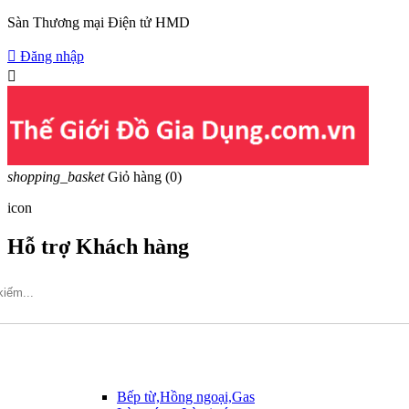
Sàn Thương mại Điện tử HMD

Đăng nhập

shopping_basket
Giỏ hàng
(0)
icon
Hỗ trợ Khách hàng
Hotline: 09317.456.44
Bếp từ,Hồng ngoại,Gas