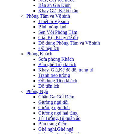
Bàn ăn Gia Đình
Khay,Giá, Kệ bếp ăn
Phòng Tắm và Vệ sinh
Thiết bị Vệ sinh
Bình nóng lạnh
Sen Vòi Phòng Tắm
Giá, Kệ, Khay để đồ
Đồ dùng Phòng Tắm và Vệ sinh
Đồ tiện ích
Phòng Khách
Sofa phòng Khách
Bàn ghế Tiếp khách
Khay, Giá,Kệ để đồ, trang trí
Tranh treo tường
Đồ dùng Tiếp khách
Đồ tiện ích
Phòng Ngủ
Chăn,Ga,Gối Đệm
Giường ngủ đôi
Giường ngủ đơn
Giường ngủ hai tầng
Tủ Tường,Tủ quần áo
Bàn trang điểm
Ghế nghỉ,Ghế ngả