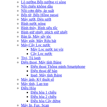
Lò nướng,Bếp nướng,vi sóng
Nồi chiên không dầu
Nồi cơm điện, áp suất
Bếp từ, Bếp Hồng ngoại
Máy sưởi, Đèn sưởi
Bình nước nóng
Bình thủy, Bình siêu tốc
Bình giữ nhiệt, phích giữ nhiệt
Bàn là, Máy sấy tóc
Máy giặt, Máy Rửa bát
Máy,Cây Lọc nước
Máy Lọc nước tại vòi
Cây Lọc nước
Tivi, Tủ lạnh
Điện thoại, Máy tính Bảng
Điện thoại Thông minh-Smartphone
Điện thoại để bàn
Ipad, Máy tính Bảng
Máy ảnh- Kỹ thuật số
Máy tính, Lap top
Điều Hòa
Điều hòa 1 chiều
Điều hòa 2 chiều
Điều hòa Cây đứng
Máy In, Fax, Scan