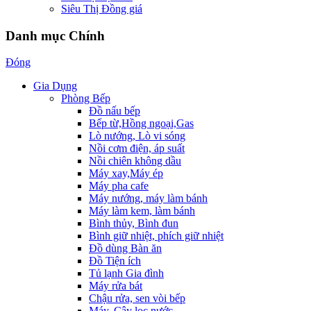
Siêu Thị Đồng giá
Danh mục Chính
Đóng
Gia Dụng
Phòng Bếp
Đồ nấu bếp
Bếp từ,Hồng ngoại,Gas
Lò nướng, Lò vi sóng
Nồi cơm điện, áp suất
Nồi chiên không dầu
Máy xay,Máy ép
Máy pha cafe
Máy nướng, máy làm bánh
Máy làm kem, làm bánh
Bình thủy, Bình đun
Bình giữ nhiệt, phích giữ nhiệt
Đồ dùng Bàn ăn
Đồ Tiện ích
Tủ lạnh Gia đình
Máy rửa bát
Chậu rửa, sen vòi bếp
Máy, Cây lọc nước