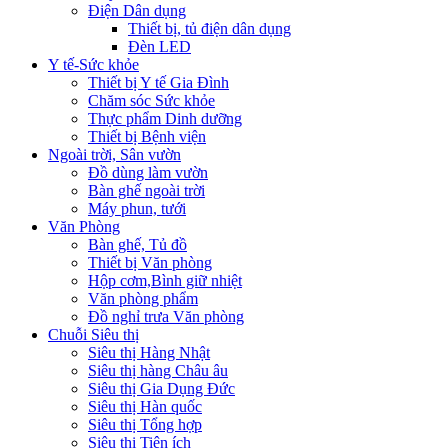
Điện Dân dụng
Thiết bị, tủ điện dân dụng
Đèn LED
Y tế-Sức khỏe
Thiết bị Y tế Gia Đình
Chăm sóc Sức khỏe
Thực phẩm Dinh dưỡng
Thiết bị Bệnh viện
Ngoài trời, Sân vườn
Đồ dùng làm vườn
Bàn ghế ngoài trời
Máy phun, tưới
Văn Phòng
Bàn ghế, Tủ đồ
Thiết bị Văn phòng
Hộp cơm,Bình giữ nhiệt
Văn phòng phẩm
Đồ nghỉ trưa Văn phòng
Chuỗi Siêu thị
Siêu thị Hàng Nhật
Siêu thị hàng Châu âu
Siêu thị Gia Dụng Đức
Siêu thị Hàn quốc
Siêu thị Tổng hợp
Siêu thị Tiện ích