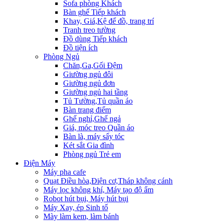
Sofa phòng Khách
Bàn ghế Tiếp khách
Khay, Giá,Kệ để đồ, trang trí
Tranh treo tường
Đồ dùng Tiếp khách
Đồ tiện ích
Phòng Ngủ
Chăn,Ga,Gối Đệm
Giường ngủ đôi
Giường ngủ đơn
Giường ngủ hai tầng
Tủ Tường,Tủ quần áo
Bàn trang điểm
Ghế nghỉ,Ghế ngả
Giá, móc treo Quần áo
Bàn là, máy sấy tóc
Két sắt Gia đình
Phòng ngủ Trẻ em
Điện Máy
Máy pha cafe
Quạt Điều hòa,Điện cơ,Tháp không cánh
Máy lọc không khí, Máy tạo độ ẩm
Robot hút bụi, Máy hút bụi
Máy Xay, ép Sinh tố
Mày làm kem, làm bánh