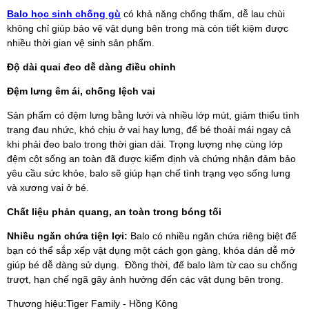
Balo học sinh chống gù
có khả năng chống thấm, dễ lau chùi
không chỉ giúp bảo vệ vật dụng bên trong mà còn tiết kiệm được
nhiều thời gian vệ sinh sản phẩm.
Độ dài quai đeo dễ dàng điều chỉnh
Đệm lưng êm ái, chống lệch vai
Sản phẩm có đệm lưng bằng lưới và nhiều lớp mút, giảm thiểu tình
trạng đau nhức, khó chịu ở vai hay lưng, để bé thoải mái ngay cả
khi phải đeo balo trong thời gian dài. Trọng lượng nhẹ cùng lớp
đệm cột sống an toàn đã được kiểm định và chứng nhận đảm bảo
yêu cầu sức khỏe, balo sẽ giúp hạn chế tình trạng vẹo sống lưng
và xương vai ở bé.
Chất liệu phản quang, an toàn trong bóng tối
Nhiều ngăn chứa tiện lợi:
Balo có nhiều ngăn chứa riêng biệt để
bạn có thể sắp xếp vật dụng một cách gọn gàng, khóa dán dễ mở
giúp bé dễ dàng sử dụng. Đồng thời, đế balo làm từ cao su chống
trượt, hạn chế ngã gây ảnh hưởng đến các vật dụng bên trong.
Thương hiệu:Tiger Family - Hồng Kông