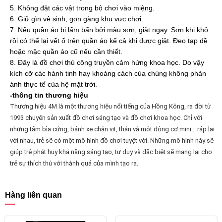
5. Không đặt các vật trong bộ chơi vào miệng.
6. Giữ gìn vệ sinh, gọn gàng khu vực chơi.
7. Nếu quần áo bị lấm bẩn bởi màu sơn, giặt ngay. Sơn khi khô
rồi có thể lại vết ố trên quần áo kể cả khi được giặt. Đeo tạp dề
hoặc mặc quần áo cũ nếu cần thiết.
8. Đây là đồ chơi thủ công truyền cảm hứng khoa học. Do vậy
kích cỡ các hành tinh hay khoảng cách của chúng không phản
ánh thực tế của hệ mặt trời.
-thông tin thương hiệu
Thương hiệu 4M là một thương hiệu nổi tiếng của Hồng Kông, ra đời từ
1993 chuyên sản xuất đồ chơi sáng tạo và đồ chơi khoa học. Chỉ với
những tấm bìa cứng, bánh xe chân vịt, thân và một động cơ mini... ráp lại
với nhau, trẻ sẽ có một mô hình đồ chơi tuyệt vời. Những mô hình này sẽ
giúp trẻ phát huy khả năng sáng tạo, tư duy và đặc biệt sẽ mang lại cho
trẻ sự thích thú với thành quả của mình tạo ra.
Hàng liên quan