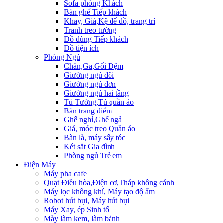
Sofa phòng Khách
Bàn ghế Tiếp khách
Khay, Giá,Kệ để đồ, trang trí
Tranh treo tường
Đồ dùng Tiếp khách
Đồ tiện ích
Phòng Ngủ
Chăn,Ga,Gối Đệm
Giường ngủ đôi
Giường ngủ đơn
Giường ngủ hai tầng
Tủ Tường,Tủ quần áo
Bàn trang điểm
Ghế nghỉ,Ghế ngả
Giá, móc treo Quần áo
Bàn là, máy sấy tóc
Két sắt Gia đình
Phòng ngủ Trẻ em
Điện Máy
Máy pha cafe
Quạt Điều hòa,Điện cơ,Tháp không cánh
Máy lọc không khí, Máy tạo độ ẩm
Robot hút bụi, Máy hút bụi
Máy Xay, ép Sinh tố
Mày làm kem, làm bánh