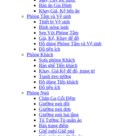
Bàn ăn Gia Đình
Khay,Giá, Kệ bếp ăn
Phòng Tắm và Vệ sinh
Thiết bị Vệ sinh
Bình nóng lạnh
Sen Vòi Phòng Tắm
Giá, Kệ, Khay để đồ
Đồ dùng Phòng Tắm và Vệ sinh
Đồ tiện ích
Phòng Khách
Sofa phòng Khách
Bàn ghế Tiếp khách
Khay, Giá,Kệ để đồ, trang trí
Tranh treo tường
Đồ dùng Tiếp khách
Đồ tiện ích
Phòng Ngủ
Chăn,Ga,Gối Đệm
Giường ngủ đôi
Giường ngủ đơn
Giường ngủ hai tầng
Tủ Tường,Tủ quần áo
Bàn trang điểm
Ghế nghỉ,Ghế ngả