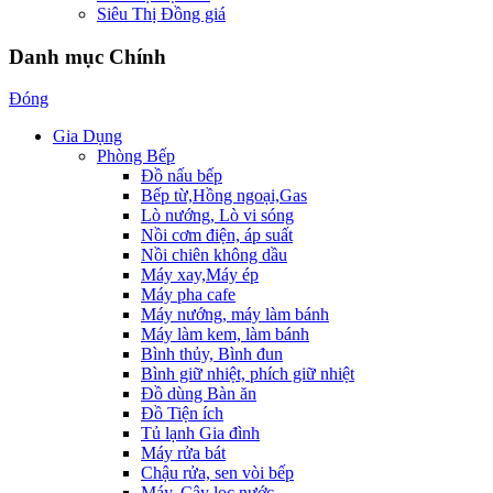
Siêu Thị Đồng giá
Danh mục Chính
Đóng
Gia Dụng
Phòng Bếp
Đồ nấu bếp
Bếp từ,Hồng ngoại,Gas
Lò nướng, Lò vi sóng
Nồi cơm điện, áp suất
Nồi chiên không dầu
Máy xay,Máy ép
Máy pha cafe
Máy nướng, máy làm bánh
Máy làm kem, làm bánh
Bình thủy, Bình đun
Bình giữ nhiệt, phích giữ nhiệt
Đồ dùng Bàn ăn
Đồ Tiện ích
Tủ lạnh Gia đình
Máy rửa bát
Chậu rửa, sen vòi bếp
Máy, Cây lọc nước