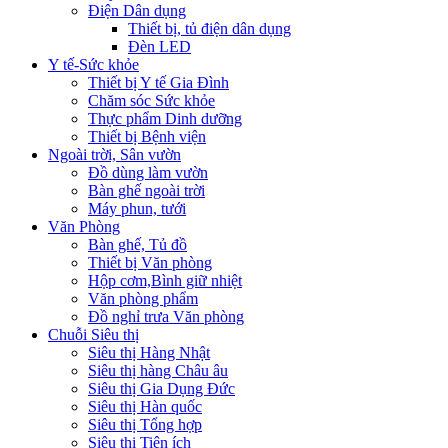
Điện Dân dụng
Thiết bị, tủ điện dân dụng
Đèn LED
Y tế-Sức khỏe
Thiết bị Y tế Gia Đình
Chăm sóc Sức khỏe
Thực phẩm Dinh dưỡng
Thiết bị Bệnh viện
Ngoài trời, Sân vườn
Đồ dùng làm vườn
Bàn ghế ngoài trời
Máy phun, tưới
Văn Phòng
Bàn ghế, Tủ đồ
Thiết bị Văn phòng
Hộp cơm,Bình giữ nhiệt
Văn phòng phẩm
Đồ nghỉ trưa Văn phòng
Chuỗi Siêu thị
Siêu thị Hàng Nhật
Siêu thị hàng Châu âu
Siêu thị Gia Dụng Đức
Siêu thị Hàn quốc
Siêu thị Tổng hợp
Siêu thị Tiện ích