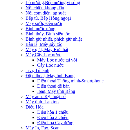
Lò nướng,Bếp nướng,vi sóng
Nồi chiên không dầu
Nồi cơm điện, áp suất
Bếp từ, Bếp Hồng ngoại
Máy sưởi, Đèn sưởi
Bình nước nóng
Bình thủy, Bình siêu tốc
Bình giữ nhiệt, phích giữ nhiệt
Bàn là, Máy sấy tóc
Máy giặt, Máy Rửa bát
Máy,Cây Lọc nước
Máy Lọc nước tại vòi
Cây Lọc nước
Tivi, Tủ lạnh
Điện thoại, Máy tính Bảng
Điện thoại Thông minh-Smartphone
Điện thoại để bàn
Ipad, Máy tính Bảng
Máy ảnh- Kỹ thuật số
Máy tính, Lap top
Điều Hòa
Điều hòa 1 chiều
Điều hòa 2 chiều
Điều hòa Cây đứng
Máy In, Fax, Scan