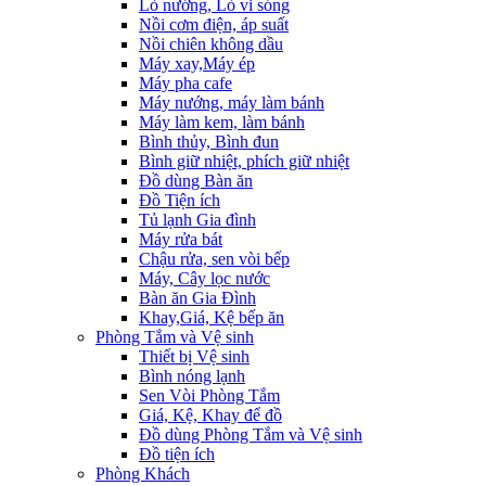
Lò nướng, Lò vi sóng
Nồi cơm điện, áp suất
Nồi chiên không dầu
Máy xay,Máy ép
Máy pha cafe
Máy nướng, máy làm bánh
Máy làm kem, làm bánh
Bình thủy, Bình đun
Bình giữ nhiệt, phích giữ nhiệt
Đồ dùng Bàn ăn
Đồ Tiện ích
Tủ lạnh Gia đình
Máy rửa bát
Chậu rửa, sen vòi bếp
Máy, Cây lọc nước
Bàn ăn Gia Đình
Khay,Giá, Kệ bếp ăn
Phòng Tắm và Vệ sinh
Thiết bị Vệ sinh
Bình nóng lạnh
Sen Vòi Phòng Tắm
Giá, Kệ, Khay để đồ
Đồ dùng Phòng Tắm và Vệ sinh
Đồ tiện ích
Phòng Khách