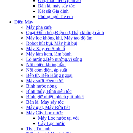
Giá, móc treo Quần áo
Bàn là, máy sấy tóc
Két sắt Gia đình
Phòng ngủ Trẻ em
Điện Máy
Máy pha cafe
Quạt Điều hòa,Điện cơ,Tháp không cánh
Máy lọc không khí, Máy tạo độ ẩm
Robot hút bụi, Máy hút bụi
Máy Xay, ép Sinh tố
Mày làm kem, làm bánh
Lò nướng,Bếp nướng,vi sóng
Nồi chiên không dầu
Nồi cơm điện, áp suất
Bếp từ, Bếp Hồng ngoại
Máy sưởi, Đèn sưởi
Bình nước nóng
Bình thủy, Bình siêu tốc
Bình giữ nhiệt, phích giữ nhiệt
Bàn là, Máy sấy tóc
Máy giặt, Máy Rửa bát
Máy,Cây Lọc nước
Máy Lọc nước tại vòi
Cây Lọc nước
Tivi, Tủ lạnh