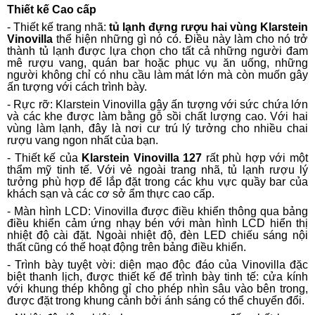
Thiết kế Cao cấp
- Thiết kế trang nhã:
tủ lạnh đựng rượu hai vùng Klarstein
Vinovilla
thể hiện những gì nó có. Điều này làm cho nó trở
thành tủ lạnh được lựa chọn cho tất cả những người đam
mê rượu vang, quán bar hoặc phục vụ ăn uống, những
người không chỉ có nhu cầu làm mát lớn mà còn muốn gây
ấn tượng với cách trình bày.
- Rực rỡ: Klarstein Vinovilla gây ấn tượng với sức chứa lớn
và các khe được làm bằng gỗ sồi chất lượng cao. Với hai
vùng làm lạnh, đây là nơi cư trú lý tưởng cho nhiều chai
rượu vang ngon nhất của bạn.
- Thiết kế của
Klarstein Vinovilla 127
rất phù hợp với một
thẩm mỹ tinh tế. Với vẻ ngoài trang nhã, tủ lạnh rượu lý
tưởng phù hợp để lắp đặt trong các khu vực quầy bar của
khách sạn và các cơ sở ẩm thực cao cấp.
- Màn hình LCD: Vinovilla được điều khiển thông qua bảng
điều khiển cảm ứng nhạy bén với màn hình LCD hiển thị
nhiệt độ cài đặt. Ngoài nhiệt độ, đèn LED chiếu sáng nội
thất cũng có thể hoạt động trên bảng điều khiển.
- Trình bày tuyệt vời: diện mạo độc đáo của Vinovilla đặc
biệt thanh lịch, được thiết kế để trình bày tinh tế: cửa kính
với khung thép không gỉ cho phép nhìn sâu vào bên trong,
được đặt trong khung cảnh bởi ánh sáng có thể chuyển đổi.