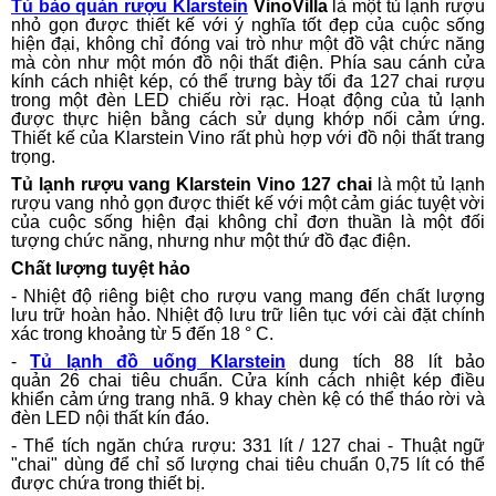
Tủ bảo quản rượu Klarstein
VinoVilla
là một tủ lạnh rượu
nhỏ gọn được thiết kế với ý nghĩa tốt đẹp của cuộc sống
hiện đại, không chỉ đóng vai trò như một đồ vật chức năng
mà còn như một món đồ nội thất điện. Phía sau cánh cửa
kính cách nhiệt kép, có thể trưng bày tối đa 127 chai rượu
trong một đèn LED chiếu rời rạc. Hoạt động của tủ lạnh
được thực hiện bằng cách sử dụng khớp nối cảm ứng.
Thiết kế của Klarstein Vino rất phù hợp với đồ nội thất trang
trọng.
Tủ lạnh rượu vang Klarstein Vino 127 chai
là một tủ lạnh
rượu vang nhỏ gọn được thiết kế với một cảm giác tuyệt vời
của cuộc sống hiện đại không chỉ đơn thuần là một đối
tượng chức năng, nhưng như một thứ đồ đạc điện.
Chất lượng tuyệt hảo
- Nhiệt độ riêng biệt cho rượu vang mang đến chất lượng
lưu trữ hoàn hảo. Nhiệt độ lưu trữ liên tục với cài đặt chính
xác trong khoảng từ 5 đến 18 ° C.
-
Tủ lạnh đồ uống Klarstein
dung tích 88 lít bảo
quản 26 chai tiêu chuẩn. Cửa kính cách nhiệt kép điều
khiển cảm ứng trang nhã. 9 khay chèn kệ có thể tháo rời và
đèn LED nội thất kín đáo.
- Thể tích ngăn chứa rượu: 331 lít / 127 chai - Thuật ngữ
"chai" dùng để chỉ số lượng chai tiêu chuẩn 0,75 lít có thể
được chứa trong thiết bị.