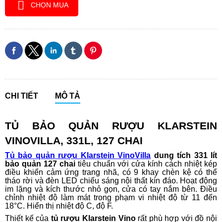
CHỌN MUA
CHI TIẾT
MÔ TẢ
TỦ
BẢO QUẢN RƯỢU KLARSTEIN
VINOVILLA, 331L, 127 CHAI
Tủ bảo quản rượu Klarstein VinoVilla
dung tích 331 lít
bảo quản 127 chai
tiêu chuẩn với cửa kính cách nhiệt kép
điều khiển cảm ứng trang nhã, có 9 khay chèn kệ có thể
tháo rời và đèn LED chiếu sáng nội thất kín đáo. Hoạt động
im lặng và kích thước nhỏ gọn, cửa có tay nắm bên. Điều
chỉnh nhiệt độ làm mát trong phạm vi nhiệt độ từ 11 đến
18°C. Hiển thị nhiệt độ C, độ F.
Thiết kế của
tủ rượu Klarstein Vino
rất phù hợp với đồ nội